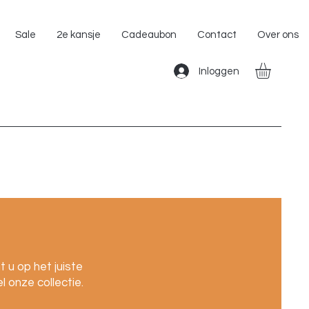
Gratis Verzending binnen Nederland!!
Sale
2e kansje
Cadeaubon
Contact
Over ons
Inloggen
 u op het juiste
 onze collectie.