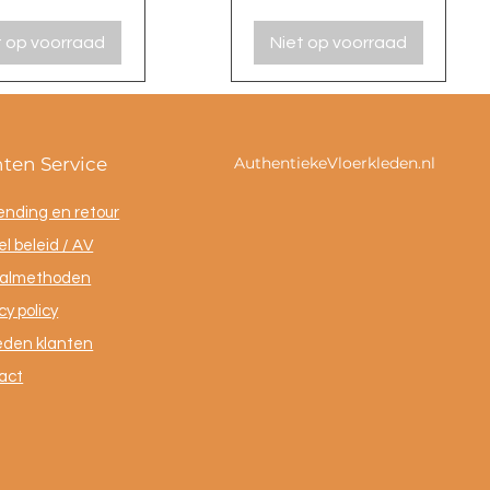
t op voorraad
Niet op voorraad
nten Service
AuthentiekeVloerkleden.nl
ending en retour
l beleid / AV
almethoden
cy policy
eden klanten
act