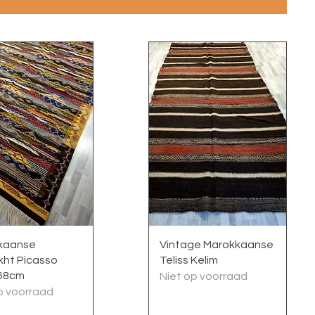
nel overzicht
Snel overzicht
kaanse
Vintage Marokkaanse
kht Picasso
Teliss Kelim
68cm
Niet op voorraad
p voorraad