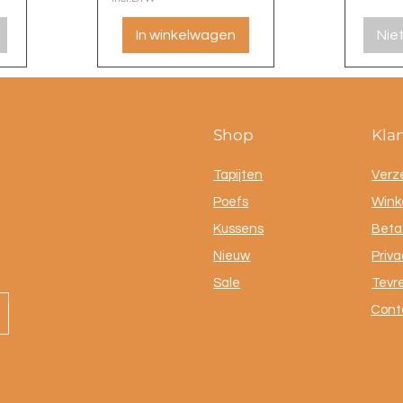
In winkelwagen
Nie
Shop
Kla
Tapijten
Verz
Poefs
Winke
Kussens
Beta
Nieuw
Priva
Sale
Tevr
Cont