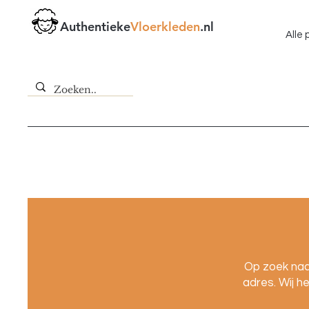
Authentieke
Vloerkleden
.nl
Alle
Op zoek naar
adres. Wij h