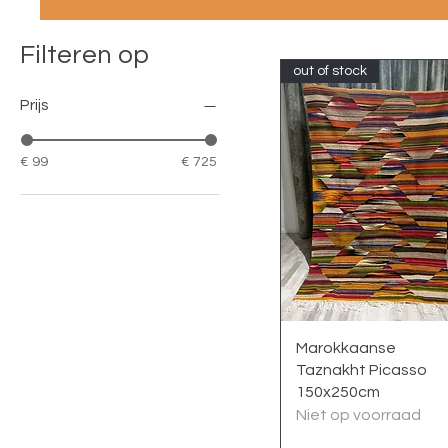
Filteren op
out of stock
Prijs
€ 99
€ 725
Snel overzicht
Marokkaanse
Taznakht Picasso
150x250cm
Niet op voorraad