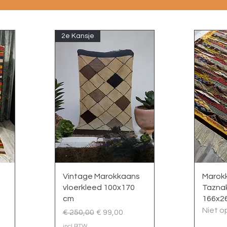
2e Kansje
Snel overzicht
S
Vintage Marokkaans
Marok
vloerkleed 100x170
Tazna
cm
166x2
Niet o
Normale prijs
Verkoopprijs
€ 250,00
€ 99,00
incl.BTW