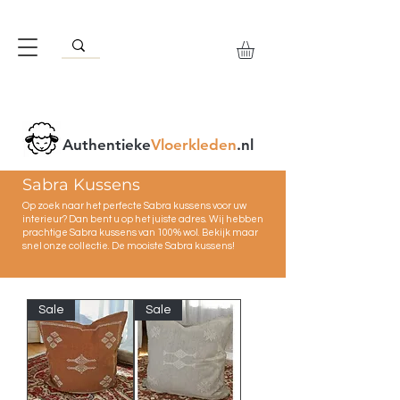
Authentieke
Vloerkleden
.nl
Sabra Kussens
Op zoek naar het perfecte Sabra kussens voor uw
interieur? Dan bent u op het juiste adres. Wij hebben
prachtige Sabra kussens van 100% wol. Bekijk maar
snel onze collectie. De mooiste Sabra kussens!
Sale
Sale