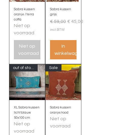
Sabra kussen
Sabra kussen
oranje / terra
grijs
cotta
Normale prijs
Verkoopprijs
€ 59,00
€ 45,00
Niet op
incl.BTW
voorraad
Niet op
In
voorraad
winkelwagen
out of stock
Sale
XL Sabra kussen
Sabra kussen
licht blauw
oranje/rood
50x100 cm
Niet op
Niet op
voorraad
voorraad