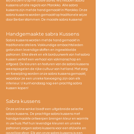
Bij ons bent u op het juiste adres. Wij hebben Sabra
kussens uit alle regio's van Marokko. Alle sabra
kussens zijn met de hand gemaakt in Marokko. Onze
sabra kussens worden gemaakt op traditionele wijze
door Berber stammen. De mooiste sabra kussens!
Handgemaakte sabra Kussens
Sabra kussens worden met de hand gemaakt in
traditionele ateliers. Vakkundige ambachtslieden
gebruiken levendige stoffen en ingewikkelde
patronen. Elke steek en elk borduurwerk van het sabra
kussen vertelt een verhaal van vakmanschap en
erfgoed. De kleuren en texturen van de sabra kussens
weerspiegelen de rijke cultuur van het land. Met zorg
en toewijding worden onze sabra kussens gemaakt,
waardoor ze een unieke toevoeging zijn aan elk
interieur. U kunt vandaag nog een prachtig sabra
kussen kopen!
Sabra kussens
Onze online winkel biedt een uitgebreide selectie
sabra kussens.. De prachtige sabra kussens met
handgemaakte ontwerpen brengen kleur en warmte
in uw huis. Met hun levendige kleuren en unieke
patronen zorgen sabra kussens voor een stijlvolle en
gezellige sfeer. Elk van onze sabra kussens is een