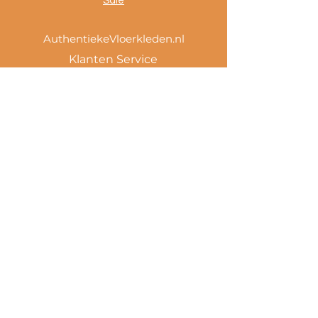
Sale
AuthentiekeVloerkleden.nl
Klanten Service
Verzending en retour
Winkel beleid / AV
Betaalmethoden
Privacy policy
Tevreden klanten
Contact
.