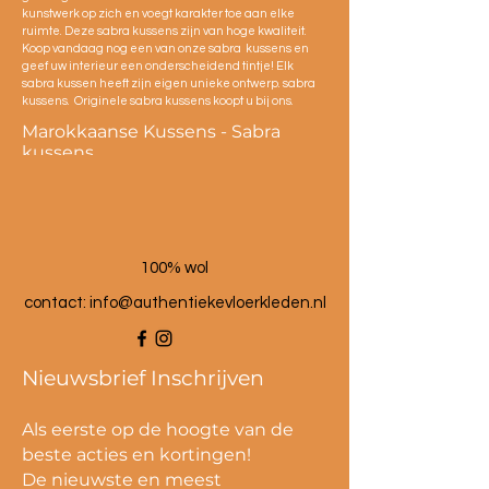
kunstwerk op zich en voegt karakter toe aan elke
ruimte. Deze sabra kussens zijn van hoge kwaliteit.
Koop vandaag nog een van onze sabra kussens en
geef uw interieur een onderscheidend tintje! Elk
sabra kussen heeft zijn eigen unieke ontwerp. sabra
kussens. Originele sabra kussens koopt u bij ons.
Marokkaanse Kussens - Sabra
kussens
100% wol
contact:
info@authentiekevloerkleden.nl
Nieuwsbrief Inschrijven
Als eerste op de hoogte van de
beste acties en kortingen!
De nieuwste en meest