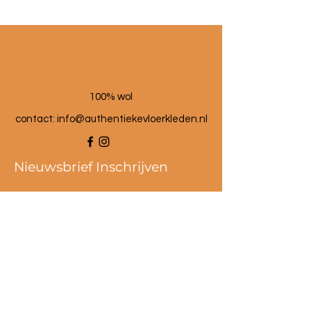
100% wol
contact:
info@authentiekevloerkleden.nl
Nieuwsbrief Inschrijven
Als eerste op de hoogte van de
beste acties en kortingen!
De nieuwste en meest
inspirerende producten in je
inbox.
Schrijf je dan in voor de nieuwbrief.
Email