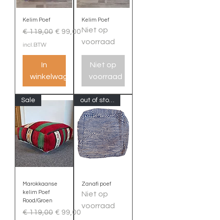
Kelim Poef
Kelim Poef
Niet op
Normale prijs
Verkoopprijs
€ 119,00
€ 99,00
voorraad
incl.BTW
In
Niet op
winkelwagen
voorraad
Sale
out of stock
Marokkaanse
Zanafi poef
kelim Poef
Niet op
Rood/Groen
voorraad
Normale prijs
Verkoopprijs
€ 119,00
€ 99,00