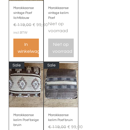
Marokkaanse
Marokkaanse
vintage Poef
vintage kelim
lichtblauw
Poef
Niet op
Normale prijs
Verkoopprijs
€ 119,00
€ 99,00
voorraad
incl.BTW
In
Niet op
winkelwagen
voorraad
Sale
Sale
Marokkaanse
Marokkaanse
kelim Poef beige
kelim Poef bruin
bruin
Normale prijs
Verkoopprijs
€ 119,00
€ 99,00