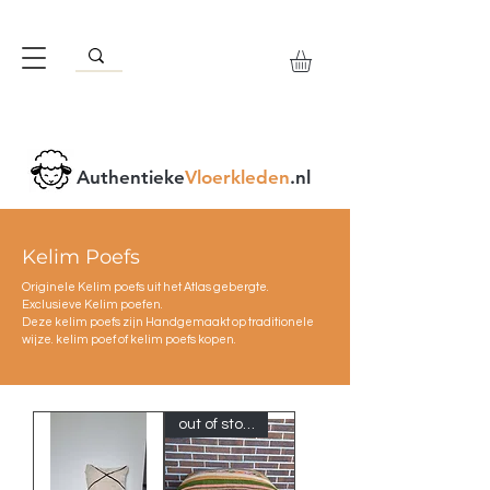
Authentieke
Vloerkleden
.nl
Kelim Poefs
Originele Kelim poefs uit het Atlas gebergte.
Exclusieve Kelim poefen.
Deze kelim poefs zijn Handgemaakt op traditionele
wijze. kelim poef of kelim poefs kopen.
out of stock