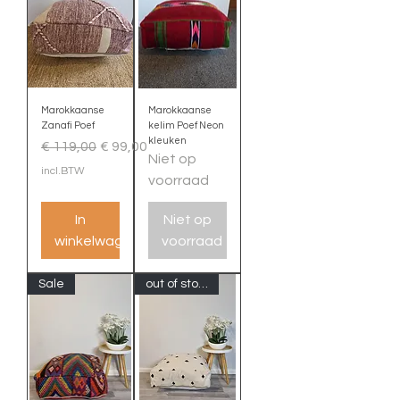
Marokkaanse
Marokkaanse
Zanafi Poef
kelim Poef Neon
kleuken
Normale prijs
Verkoopprijs
€ 119,00
€ 99,00
Niet op
incl.BTW
voorraad
In
Niet op
winkelwagen
voorraad
Sale
out of stock