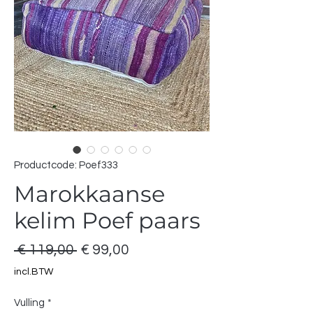
Productcode: Poef333
Marokkaanse
kelim Poef paars
Normale
Verkoopprijs
 € 119,00 
€ 99,00
prijs
incl.BTW
Vulling
*