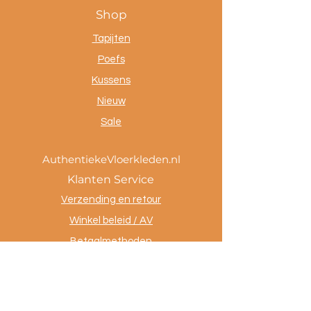
Shop
Tapijten
Poefs
Kussens
Nieuw
Sale
AuthentiekeVloerkleden.nl
Klanten Service
Verzending en retour
Winkel beleid / AV
Betaalmethoden
Privacy policy
Tevreden klanten
Contact