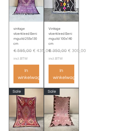
vintage
Vintage
vloerkleed Beni
vloerkleed Beni
mguild 255x130
mguild 100x140
cm
cm
Normale prijs
Verkoopprijs
Normale prijs
Verkoopprijs
€ 595,00
€ 435,00
€ 350,00
€ 300,00
incl.BTW
incl.BTW
In
In
winkelwagen
winkelwagen
Sale
Sale