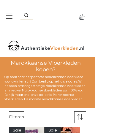
Authentieke
Vloerkleden
.nl
Marokkaanse Vloerkleden
kopen?
Op zoek naar het perfecte marokkaanse vloerkleed
voor uw interieur? Dan bent u op het juiste adres. Wij
hebben prachtige vintage Marokkaanse vloerkleden
en nieuwe Marokkaanse vloerkleden van 100% wol.
Bekijk maar snel onze collectie Marokkaanse
vloerkleden. De mooiste marokkaanse vloerkleden!
Filteren
Sale
Sale