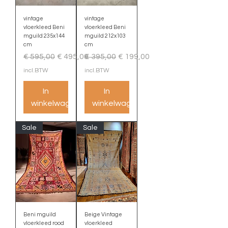
vintage
vintage
vloerkleed Beni
vloerkleed Beni
mguild 235x144
mguild 212x103
cm
cm
Normale prijs
Verkoopprijs
Normale prijs
Verkoopprijs
€ 595,00
€ 495,00
€ 395,00
€ 199,00
incl.BTW
incl.BTW
In
In
winkelwagen
winkelwagen
Sale
Sale
Beni mguild
Beige Vintage
vloerkleed rood
vloerkleed