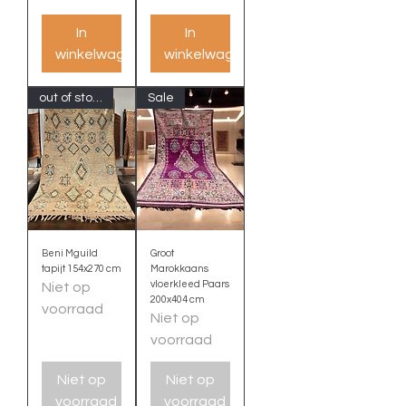
In
In
winkelwagen
winkelwagen
out of stock
Sale
Beni Mguild
Groot
tapijt 154x270 cm
Marokkaans
vloerkleed Paars
Niet op
200x404 cm
voorraad
Niet op
voorraad
Niet op
Niet op
voorraad
voorraad