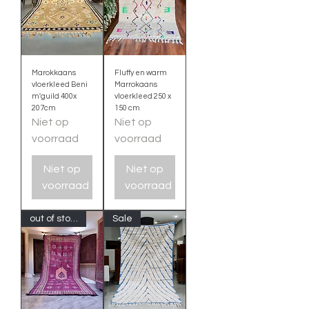
Marokkaans
Fluffy en warm
vloerkleed Beni
Marrokaans
m'guild 400x
vloerkleed 250 x
207cm
150 cm
Niet op
Niet op
voorraad
voorraad
Niet op
Niet op
voorraad
voorraad
out of stock
Sale