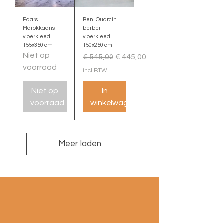
Paars
Beni Ouarain
Marokkaans
berber
vloerkleed
vloerkleed
155x350 cm
150x250 cm
Niet op
Normale prijs
Verkoopprijs
€ 545,00
€ 445,00
voorraad
incl.BTW
Niet op
In
voorraad
winkelwagen
Meer laden