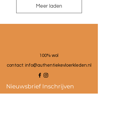
Meer laden
100% wol
contact:
info@authentiekevloerkleden.nl
Nieuwsbrief Inschrijven
Als eerste op de hoogte van de
beste acties en kortingen!
De nieuwste en meest
inspirerende producten in je
inbox.
Schrijf je dan in voor de nieuwbrief.