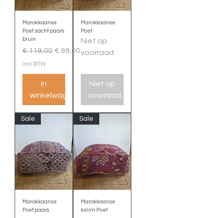
Marokkaanse
Marokkaanse
Poef zacht paars
Poef
bruin
Niet op
Normale prijs
Verkoopprijs
€ 119,00
€ 99,00
voorraad
incl.BTW
In
Niet op
winkelwagen
voorraad
Sale
Sale
Marokkaanse
Marokkaanse
Poef paars
kelim Poef