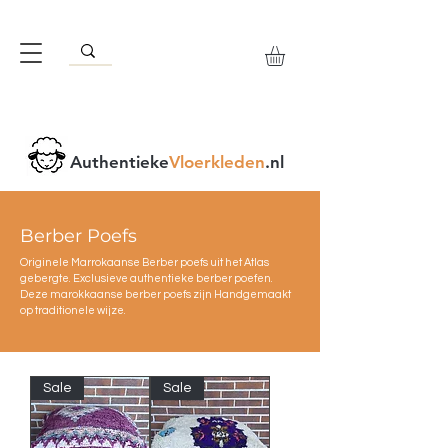
Authentieke
Vloerkleden
.nl
Berber Poefs
Originele Marrokaanse Berber poefs uit het Atlas
gebergte. Exclusieve authentieke berber poefen.
Deze marokkaanse berber poefs zijn Handgemaakt
op traditionele wijze.
Sale
Sale