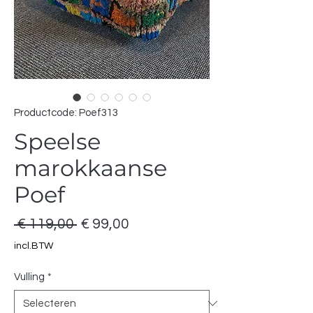
Productcode: Poef313
Speelse
marokkaanse
Poef
Normale
Verkoopprijs
 € 119,00 
€ 99,00
prijs
incl.BTW
Vulling
*