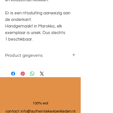
en koudschuimvlokken.
Er is een ritssluiting aanwezig aan
de onderkant.
Handgemaakt in Marokko, elk
exemplaar is uniek. Dus slechts
1 beschikbaar.
Product gegevens
Materiaal: 100 % wol
Maat poef: 60x60x25 cm
100% wol
contact:
info@authentiekevloerkleden.nl