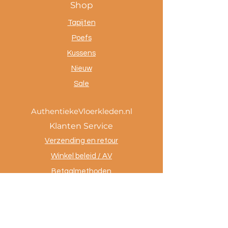
Shop
Tapijten
Poefs
Kussens
Nieuw
Sale
AuthentiekeVloerkleden.nl
Klanten Service
Verzending en retour
Winkel beleid / AV
Betaalmethoden
Privacy policy
Tevreden klanten
Contact