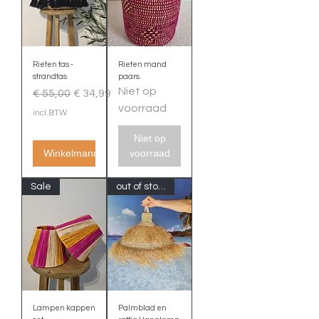
Rieten tas -
Rieten mand
strandtas
paars
Niet op
Normale prijs
Verkoopprijs
€ 55,00
€ 34,99
voorraad
incl.BTW
Niet op
Winkelmand
voorraad
Sale
out of stock
Lampen kappen
Palmblad en