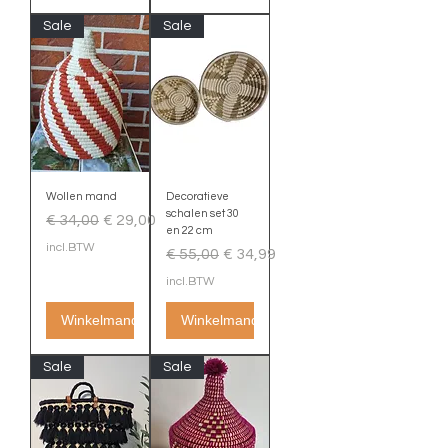
Sale
Sale
Wollen mand
Decoratieve
schalen set 30
Normale prijs
Verkoopprijs
€ 34,00
€ 29,00
en 22 cm
incl.BTW
Normale prijs
Verkoopprijs
€ 55,00
€ 34,99
incl.BTW
Winkelmand
Winkelmand
Sale
Sale