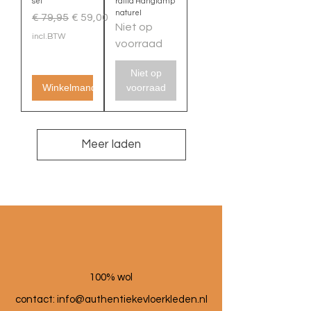
set
raffia Hanglamp
naturel
Normale prijs
Verkoopprijs
€ 79,95
€ 59,00
Niet op
incl.BTW
voorraad
Niet op
Winkelmand
voorraad
Meer laden
100% wol
contact:
info@authentiekevloerkleden.nl