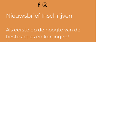
Nieuwsbrief Inschrijven
Als eerste op de hoogte van de
beste acties en kortingen!
De nieuwste en meest
inspirerende producten in je
inbox.
Schrijf je dan in voor de nieuwbrief.
Email
Verzend