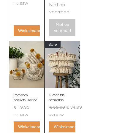
incl.BTW
Niet op
voorraad
Niet op
Winkelmand
voorraad
Sale
Pompom
Rieten tas -
baskets - mand
strandtas
Prijs
Normale prijs
Verkoopprijs
€ 19,95
€ 55,00
€ 34,99
incl.BTW
incl.BTW
Winkelmand
Winkelmand