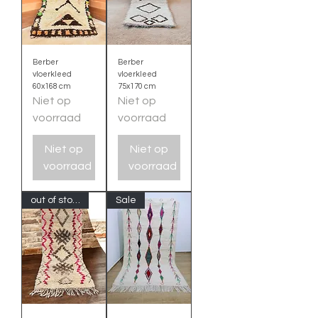
Berber
Berber
vloerkleed
vloerkleed
60x168 cm
75x170 cm
Niet op
Niet op
voorraad
voorraad
Niet op
Niet op
voorraad
voorraad
out of stock
Sale