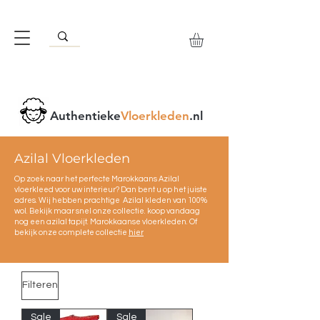
Authentieke
Vloerkleden
.nl
Azilal Vloerkleden
Op zoek naar het perfecte Marokkaans Azilal
vloerkleed voor uw interieur? Dan bent u op het juiste
adres. Wij hebben prachtige Azilal kleden van 100%
wol. Bekijk maar snel onze collectie. koop vandaag
nog een azilal tapijt. Marokkaanse vloerkleden. Of
bekijk onze complete collectie
hier
Filteren
Sale
Sale