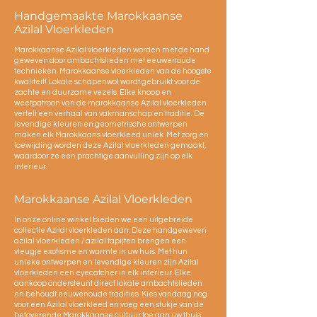
Handgemaakte Marokkaanse
Azilal Vloerkleden
Marokkaanse Azilal vloerkleden worden met de hand
geweven door ambachtslieden met eeuwenoude
technieken. Marokkaanse vloerkleden van de hoogste
kwaliteit! Lokale schapenwol wordt gebruikt voor de
zachte en duurzame vezels. Elke knoop en
weefpatroon van de marokkaanse Azilal vloerkleden
vertelt een verhaal van vakmanschap en traditie. De
levendige kleuren en geometrische ontwerpen
maken elk Marokkaans vloerkleed uniek. Met zorg en
toewijding worden deze Azilal vloerkleden gemaakt,
waardoor ze een prachtige aanvulling zijn op elk
interieur.
Marokkaanse Azilal Vloerkleden
In onze online winkel bieden we een uitgebreide
collectie Azilal vloerkleden aan. Deze handgeweven
azilal vloerkleden / azilal tapijten brengen een
vleugje exotisme en warmte in uw huis. Met hun
unieke ontwerpen en levendige kleuren zijn Azilal
vloerkleden een eyecatcher in elk interieur. Elke
aankoop ondersteunt direct lokale ambachtslieden
en behoudt eeuwenoude tradities. Kies vandaag nog
voor een Azilal vloerkleed en voeg een stukje van de
betoverende Marokkaanse cultuur toe aan uw thuis