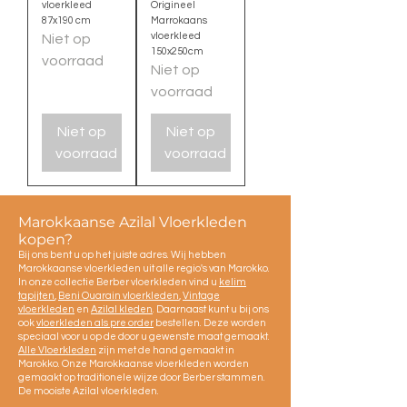
vloerkleed
Origineel
87x190 cm
Marrokaans
vloerkleed
Niet op
150x250cm
voorraad
Niet op
voorraad
Niet op
Niet op
voorraad
voorraad
Marokkaanse Azilal Vloerkleden
kopen?
Bij ons bent u op het juiste adres. Wij hebben
Marokkaanse vloerkleden uit alle regio's van Marokko.
In onze collectie Berber vloerkleden vind u
kelim
tapijten
,
Beni Ouarain vloerkleden
,
Vintage
vloerkleden
en
Azilal kleden
. Daarnaast kunt u bij ons
ook
vloerkleden als pre order
bestellen. Deze worden
speciaal voor u op de door u gewenste maat gemaakt.
Alle Vloerkleden
zijn met de hand gemaakt in
Marokko. Onze Marokkaanse vloerkleden worden
gemaakt op traditionele wijze door Berber stammen.
De mooiste Azilal vloerkleden.