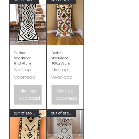
Berber
Berber
vloerkleed
vloerkleed
61x170 cm
100x233 cm
Niet op
Niet op
voorraad
voorraad
Niet op
Niet op
voorraad
voorraad
out of stock
out of stock