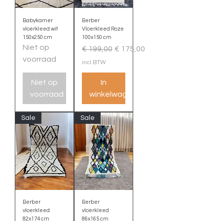
Babykamer
Berber
vloerkleed wit
Vloerkleed Roze
150x250 cm
100x150 cm
Niet op
Normale prijs
Verkoopprijs
€ 199,00
€ 175,00
voorraad
incl.BTW
Niet op
In
voorraad
winkelwagen
Sale
Sale
Berber
Berber
vloerkleed
vloerkleed
82x174 cm
86x165 cm