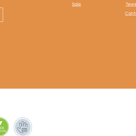
Sale
Tevr
Cont