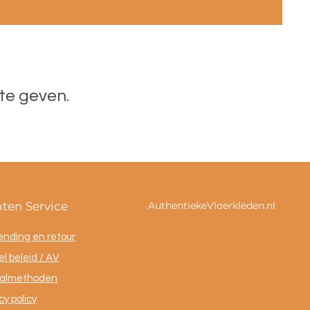
te geven.
nten Service
AuthentiekeVloerkleden.nl
ending en retour
l beleid / AV
almethoden
cy policy