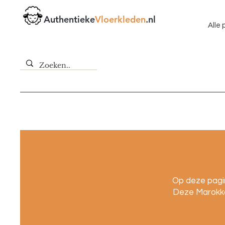
Authentieke
Vloerkleden
.nl
Alle
Op deze pagin
Deze Marokka