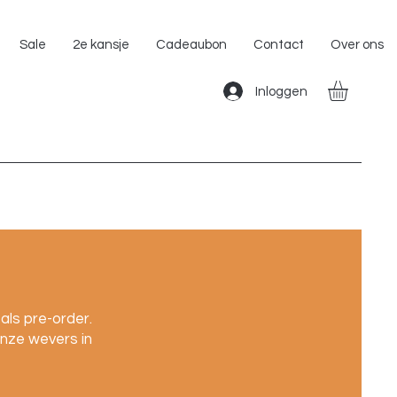
Gratis Verzending binnen Nederland!!
Sale
2e kansje
Cadeaubon
Contact
Over ons
Inloggen
als pre-order.
nze wevers in