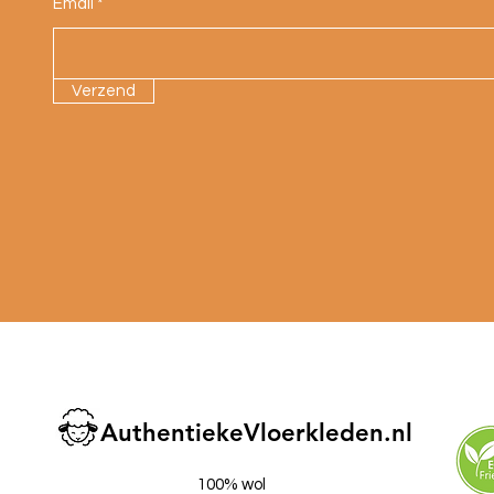
Email
Verzend
AuthentiekeVloerkleden.nl
100% wol