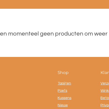
n momenteel geen producten om weer 
Shop
Kla
Tapijten
Verz
Poefs
Winke
Kussens
Beta
Nieuw
Priva