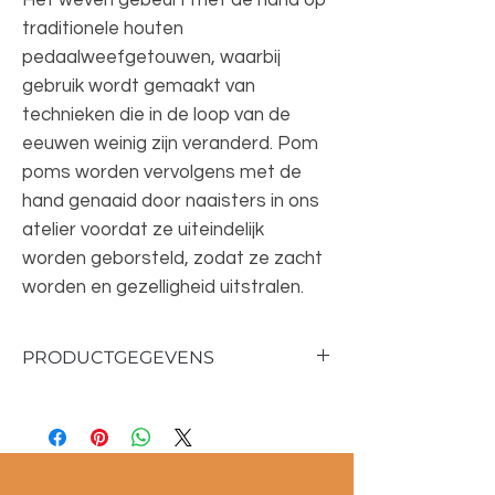
Het weven gebeurt met de hand op
traditionele houten
pedaalweefgetouwen, waarbij
gebruik wordt gemaakt van
technieken die in de loop van de
eeuwen weinig zijn veranderd. Pom
poms worden vervolgens met de
hand genaaid door naaisters in ons
atelier voordat ze uiteindelijk
worden geborsteld, zodat ze zacht
worden en gezelligheid uitstralen.
PRODUCTGEGEVENS
Materiaal: 100 % wol
Afmetingen: 185 x 290 cm
Kussens: 50x50 cm