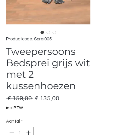
Productcode: Sprei005
Tweepersoons
Bedsprei grijs wit
met 2
kussenhoezen
Normale
Verkoopprijs
 € 159,00 
€ 135,00
prijs
incl.BTW
Aantal
*