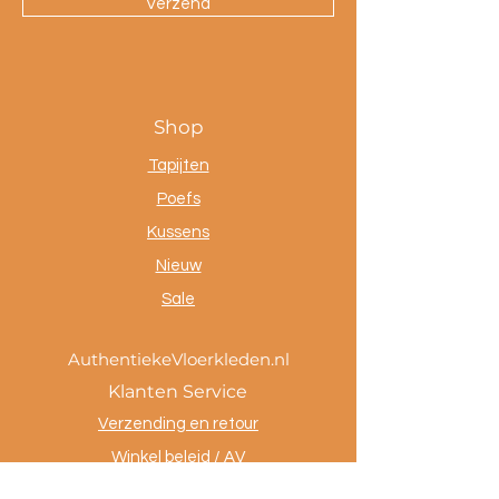
Verzend
Shop
Tapijten
Poefs
Kussens
Nieuw
Sale
AuthentiekeVloerkleden.nl
Klanten Service
Verzending en retour
Winkel beleid / AV
Betaalmethoden