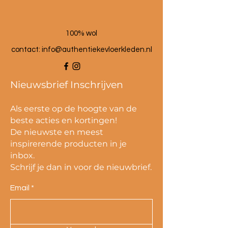
100% wol
contact:
info@authentiekevloerkleden.nl
Nieuwsbrief Inschrijven
Als eerste op de hoogte van de
beste acties en kortingen!
De nieuwste en meest
inspirerende producten in je
inbox.
Schrijf je dan in voor de nieuwbrief.
Email