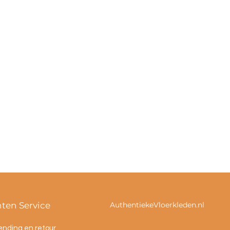
nten Service
AuthentiekeVloerkleden.nl
ending en retour