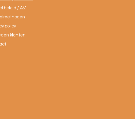
l beleid / AV
almethoden
cy policy
eden klanten
act