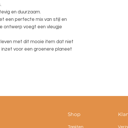
.
tevig en duurzaam.
 een perfecte mix van stijl en
e ontwerp voegt een vleugje
 leven met dit mooie item dat niet
w inzet voor een groenere planeet
Shop
Kla
Tapijten
Verz