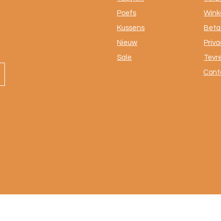
Poefs
Winke
Kussens
Beta
Nieuw
Priva
Sale
Tevr
Cont