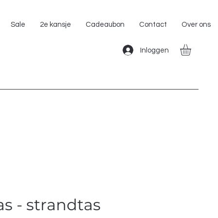
Gratis Verzending binnen Nederland!!
Sale
2e kansje
Cadeaubon
Contact
Over ons
Inloggen
as - strandtas