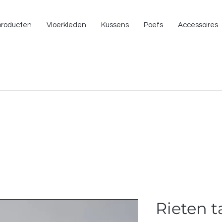
NU 
 producten
Vloerkleden
Kussens
Poefs
Accessoires
Rieten t