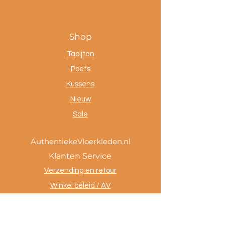
Shop
Tapijten
Poefs
Kussens
Nieuw
Sale
AuthentiekeVloerkleden.nl
Klanten Service
Verzending en retour
Winkel beleid / AV
Betaalmethoden
Privacy policy