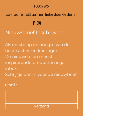
100% wol
contact:
info@authentiekevloerkleden.nl
Nieuwsbrief Inschrijven
Als eerste op de hoogte van de
beste acties en kortingen!
De nieuwste en meest
inspirerende producten in je
inbox.
Schrijf je dan in voor de nieuwbrief.
Email
Verzend