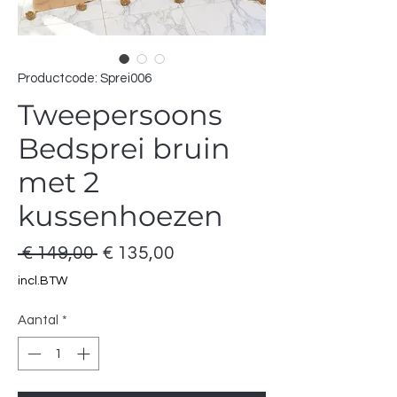
Productcode: Sprei006
Tweepersoons
Bedsprei bruin
met 2
kussenhoezen
Normale
Verkoopprijs
 € 149,00 
€ 135,00
prijs
incl.BTW
Aantal
*