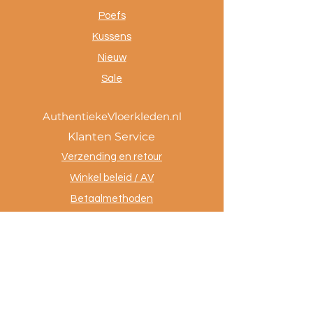
Poefs
Kussens
Nieuw
Sale
AuthentiekeVloerkleden.nl
Klanten Service
Verzending en retour
Winkel beleid / AV
Betaalmethoden
Privacy policy
Tevreden klanten
Contact
.