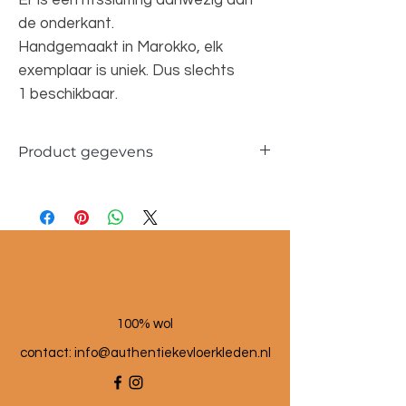
Er is een ritssluiting aanwezig aan
de onderkant.
Handgemaakt in Marokko, elk
exemplaar is uniek. Dus slechts
1 beschikbaar.
Product gegevens
Materiaal: 100 % wol
Maat poef: 60x60x25 cm
100% wol
contact:
info@authentiekevloerkleden.nl