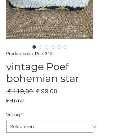
Productcode: Poef345
vintage Poef
bohemian star
Normale
Verkoopprijs
 € 119,00 
€ 99,00
prijs
incl.BTW
Vulling
*