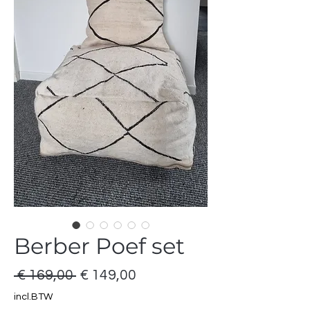
Berber Poef set
Normale
Verkoopprijs
 € 169,00 
€ 149,00
prijs
incl.BTW