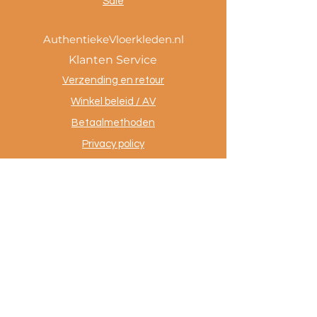
Sale
AuthentiekeVloerkleden.nl
Klanten Service
Verzending en retour
Winkel beleid / AV
Betaalmethoden
Privacy policy
Tevreden klanten
Contact
.