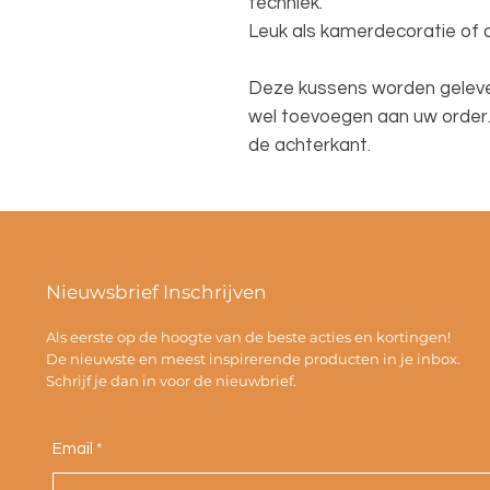
techniek.
Leuk als kamerdecoratie of
Deze kussens worden geleverd
wel toevoegen aan uw order. 
de achterkant.
Nieuwsbrief Inschrijven
Als eerste op de hoogte van de beste acties en kortingen!
De nieuwste en meest inspirerende producten in je inbox.
Schrijf je dan in voor de nieuwbrief.
Email