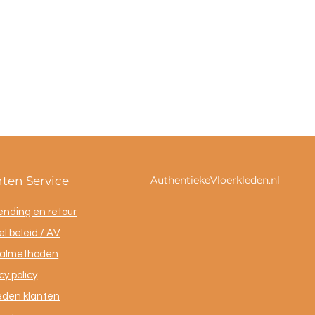
nten Service
AuthentiekeVloerkleden.nl
ending en retour
l beleid / AV
almethoden
cy policy
eden klanten