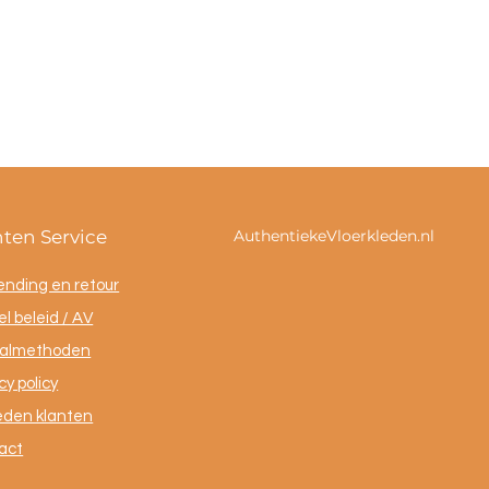
nten Service
AuthentiekeVloerkleden.nl
ending en retour
l beleid / AV
almethoden
cy policy
eden klanten
act