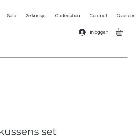
Gratis Verzending binnen Nederland!!
Sale
2e kansje
Cadeaubon
Contact
Over ons
Inloggen
kussens set