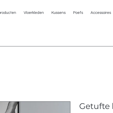
NU 
 producten
Vloerkleden
Kussens
Poefs
Accessoires
Getufte 