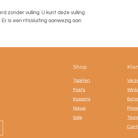
 zonder vulling. U kunt deze vulling
Er is een ritssluiting aanwezig aan
Shop
Kla
Tapijten
Verz
Poefs
Winke
Kussens
Beta
Nieuw
Priva
Sale
Tevr
Cont