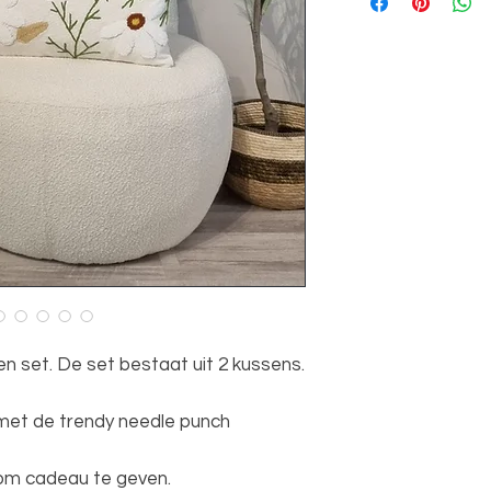
Materiaal: wol en li
n set. De set bestaat uit 2 kussens.
met de trendy needle punch
 om cadeau te geven.