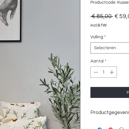
Productcode: Kuss
Norm
 € 85,00 
€ 59,
prijs
incl.BTW
Vulling
*
Selecteren
Aantal
*
I
Productgegeven
Afmetingen ca. 45