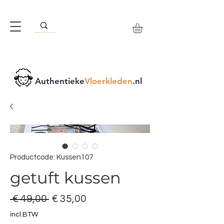
Authentieke
Vloerkleden
.nl
Productcode: Kussen107
getuft kussen
Normale
Verkoopprijs
 € 49,00 
€ 35,00
prijs
incl.BTW