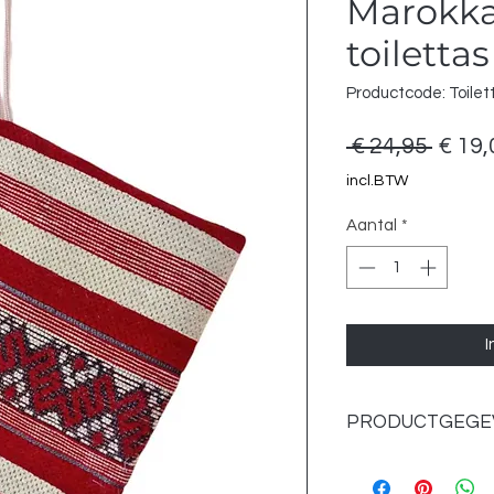
Marokk
toilettas
Productcode: Toilet
Norm
 € 24,95 
€ 19,
prijs
incl.BTW
Aantal
*
I
PRODUCTGEGE
Afmeting :
• Hoogte: 21 cm