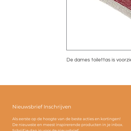
De dames toilettas is voorzie
Nieuwsbrief Inschrijven
Als eerste op de hoogte van de beste acties en kortingen!
De nieuwste en meest inspirerende producten in je inbox.
Schrijf je dan in voor de nieuwbrief.