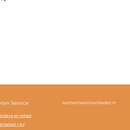
nten Service
AuthentiekeVloerkleden.nl
ending en retour
l beleid / AV