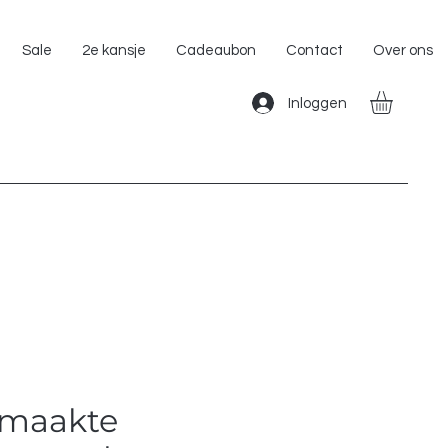
Gratis Verzending binnen Nederland!!
Sale
2e kansje
Cadeaubon
Contact
Over ons
Inloggen
maakte