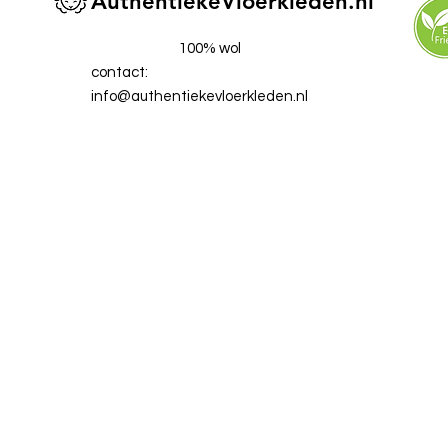
AuthentiekeVloerkleden.nl
100% wol
contact:
info@authentiekevloerkleden.nl