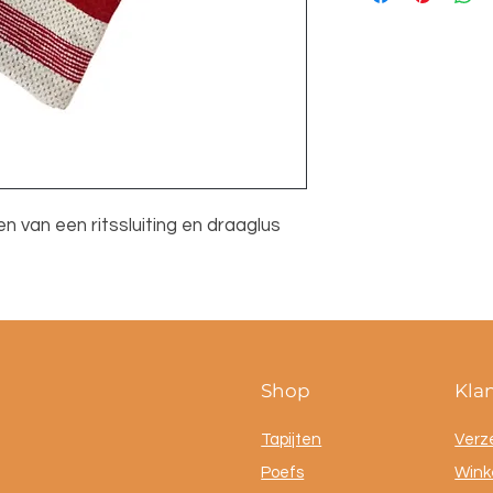
• Breedte: 29 cm
n van een ritssluiting en draaglus
Shop
Kla
Tapijten
Verz
Poefs
Winke