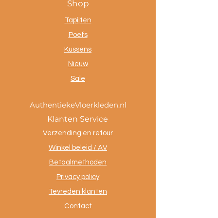
Shop
Tapijten
Poefs
Kussens
Nieuw
Sale
AuthentiekeVloerkleden.nl
Klanten Service
Verzending en retour
Winkel beleid / AV
Betaalmethoden
Privacy policy
Tevreden klanten
Contact