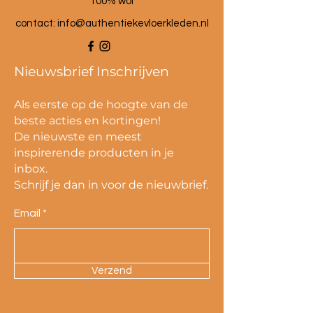
100% wol
contact:
info@authentiekevloerkleden.nl
Nieuwsbrief Inschrijven
Als eerste op de hoogte van de
beste acties en kortingen!
De nieuwste en meest
inspirerende producten in je
inbox.
Schrijf je dan in voor de nieuwbrief.
Email
Verzend