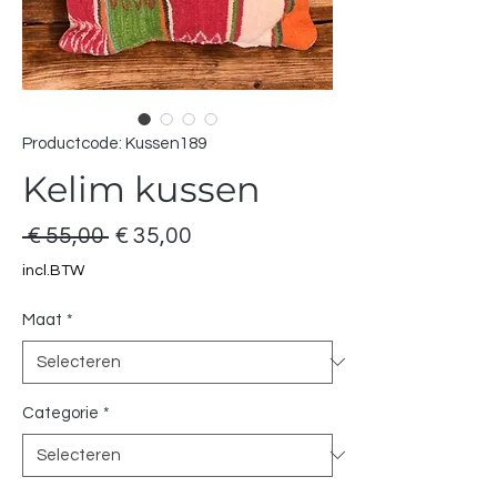
Productcode: Kussen189
Kelim kussen
Normale
Verkoopprijs
 € 55,00 
€ 35,00
prijs
incl.BTW
Maat
*
Categorie
*