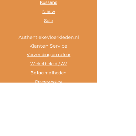
Kussens
Nieuw
Sale
AuthentiekeVloerkleden.nl
Klanten Service
Verzending en retour
Winkel beleid / AV
Betaalmethoden
Privacy policy
Tevreden klanten
Contact
.