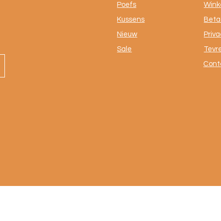
Poefs
Winke
Kussens
Beta
Nieuw
Priva
Sale
Tevr
Cont