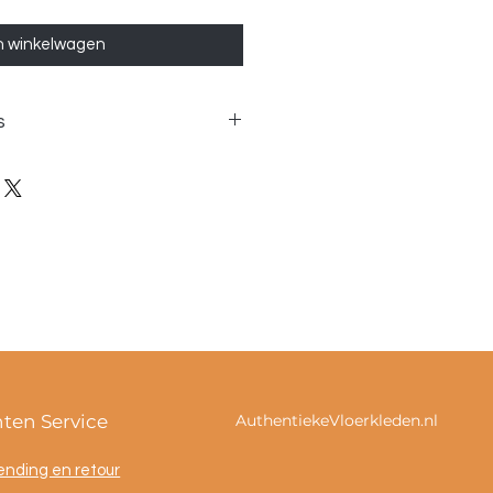
n winkelwagen
s
x60cm
nten Service
AuthentiekeVloerkleden.nl
ending en retour