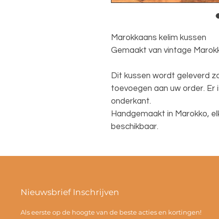
Marokkaans kelim kussen
Gemaakt van vintage Marokk
Dit kussen wordt geleverd zon
toevoegen aan uw order. Er i
onderkant.
Handgemaakt in Marokko, elk 
beschikbaar.
Nieuwsbrief Inschrijven
Als eerste op de hoogte van de beste acties en kortingen!