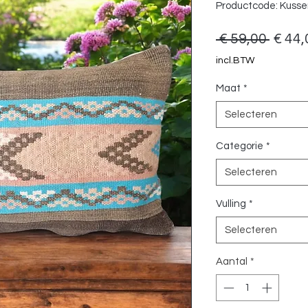
Productcode: Kuss
Norm
 € 59,00 
€ 44,
prijs
incl.BTW
Maat
*
Selecteren
Categorie
*
Selecteren
Vulling
*
Selecteren
Aantal
*