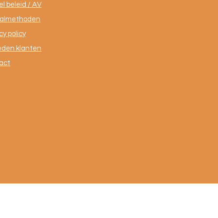
l beleid / AV
almethoden
cy policy
eden klanten
act