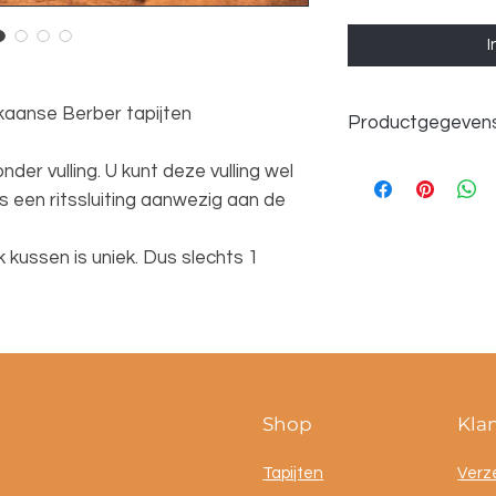
I
aanse Berber tapijten
Productgegeven
Afmetingen ca. 40
der vulling. U kunt deze vulling wel
100% wol
s een ritssluiting aanwezig aan de
kussen is uniek. Dus slechts 1
Shop
Kla
Tapijten
Verz