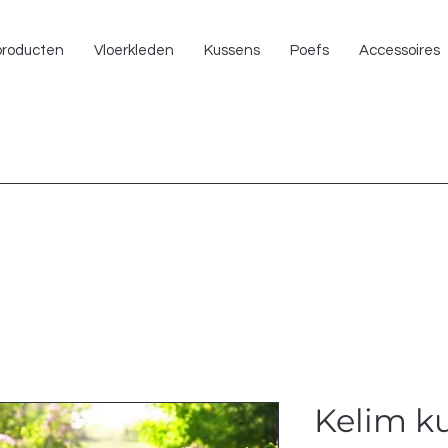
NU 
 producten
Vloerkleden
Kussens
Poefs
Accessoires
Kelim k