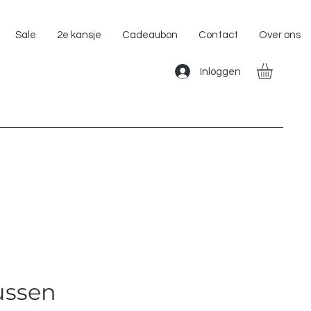
Gratis Verzending binnen Nederland!!
Sale
2e kansje
Cadeaubon
Contact
Over ons
Inloggen
ussen