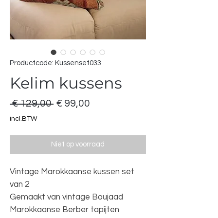
Productcode: Kussenset033
Kelim kussens
Normale
Verkoopprijs
 € 129,00 
€ 99,00
prijs
incl.BTW
Niet op voorraad
Vintage Marokkaanse kussen set
van 2
Gemaakt van vintage Boujaad
Marokkaanse Berber tapijten