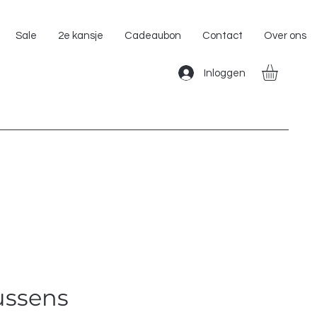
Gratis Verzending binnen Nederland!!
Sale
2e kansje
Cadeaubon
Contact
Over ons
Inloggen
ussens