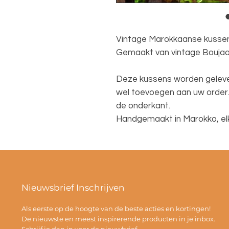
Vintage Marokkaanse kussen
Gemaakt van vintage Boujaa
Deze kussens worden geleverd
wel toevoegen aan uw order. 
de onderkant.
Handgemaakt in Marokko, elk
Nieuwsbrief Inschrijven
Als eerste op de hoogte van de beste acties en kortingen!
De nieuwste en meest inspirerende producten in je inbox.