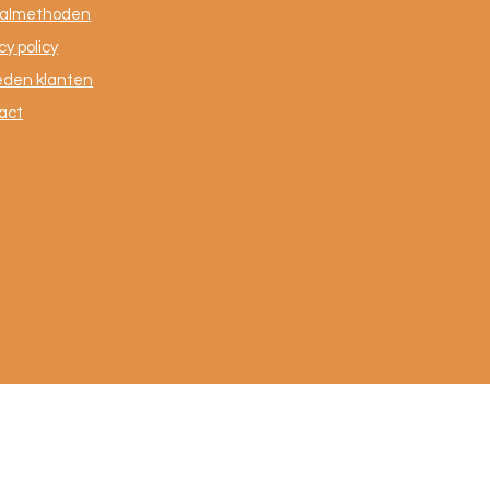
almethoden
cy policy
eden klanten
act