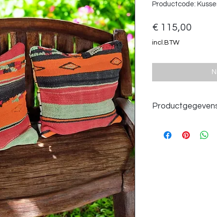
Productcode: Kuss
Prijs
€ 115,00
incl.BTW
N
Productgegeven
Afmetingen 50x50