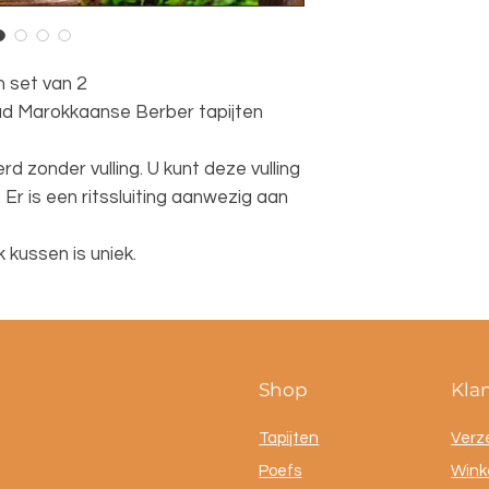
 set van 2
d Marokkaanse Berber tapijten
 zonder vulling. U kunt deze vulling
Er is een ritssluiting aanwezig aan
 kussen is uniek.
Shop
Kla
Tapijten
Verz
Poefs
Winke