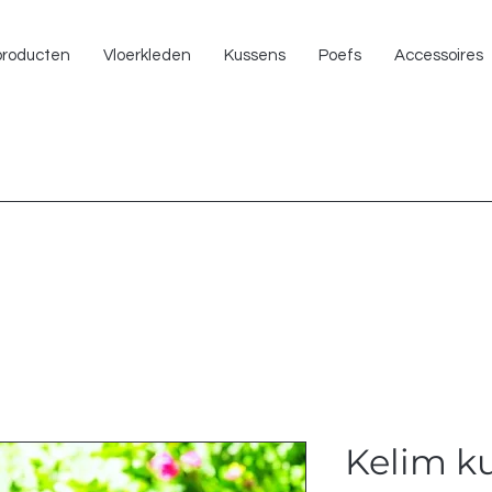
NU 
 producten
Vloerkleden
Kussens
Poefs
Accessoires
Kelim k