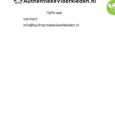
AuthentiekeVloerkleden.nl
100% wol
contact:
info@authentiekevloerkleden.nl