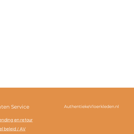
nten Service
AuthentiekeVloerkleden.nl
ending en retour
l beleid / AV