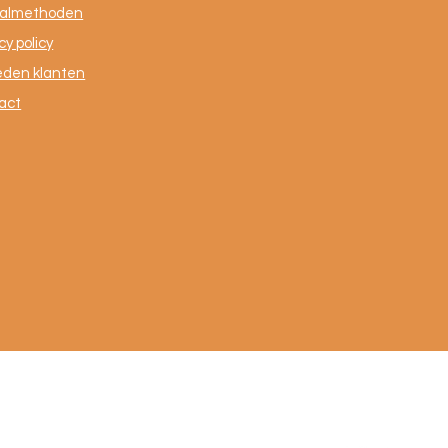
almethoden
cy policy
eden klanten
act