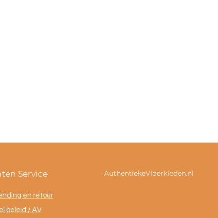
nten Service
AuthentiekeVloerkleden.nl
ending en retour
l beleid / AV