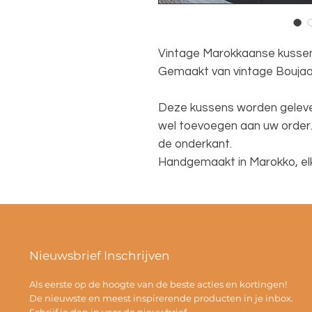
Vintage Marokkaanse kussen
Gemaakt van vintage Boujaa
Deze kussens worden geleverd
wel toevoegen aan uw order. 
de onderkant.
Handgemaakt in Marokko, elk
Nieuwsbrief Inschrijven
Als eerste op de hoogte van de beste acties en kortingen!
De nieuwste en meest inspirerende producten in je inbox.