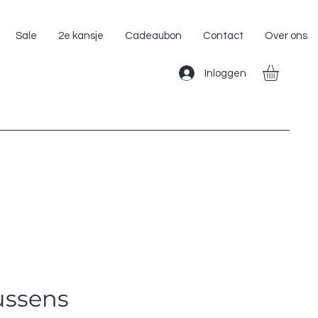
Gratis Verzending binnen Nederland!!
Sale
2e kansje
Cadeaubon
Contact
Over ons
Inloggen
ussens