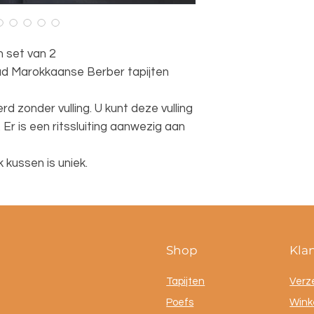
 set van 2
d Marokkaanse Berber tapijten
 zonder vulling. U kunt deze vulling
Er is een ritssluiting aanwezig aan
 kussen is uniek.
Shop
Kla
Tapijten
Verz
Poefs
Winke