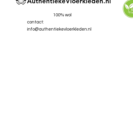
AuthentiekeVloerkleden.nl
100% wol
contact:
info@authentiekevloerkleden.nl