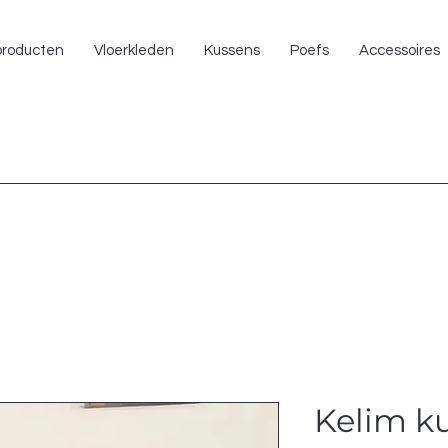
NU 
 producten
Vloerkleden
Kussens
Poefs
Accessoires
Kelim k