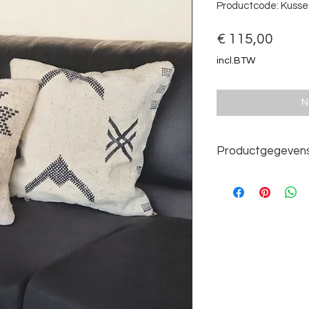
Productcode: Kuss
Prijs
€ 115,00
incl.BTW
N
Productgegeven
Afmetingen 40x50 