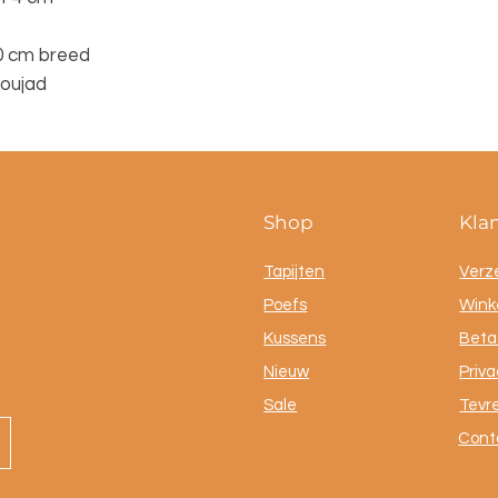
0 cm breed
Boujad
Shop
Kla
Tapijten
Verz
Poefs
Winke
Kussens
Beta
Nieuw
Priva
Sale
Tevr
Cont