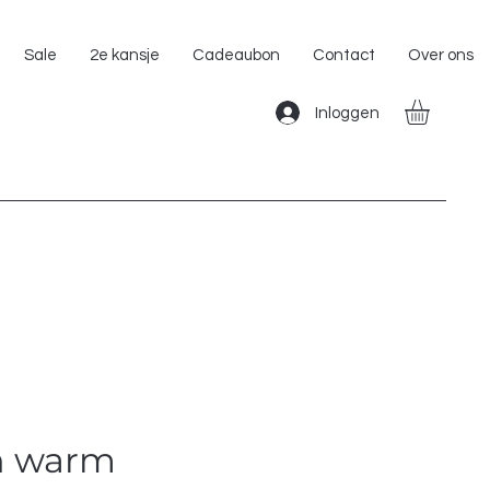
Gratis Verzending binnen Nederland!!
Sale
2e kansje
Cadeaubon
Contact
Over ons
Inloggen
en warm