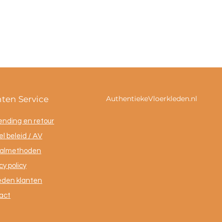
nten Service
AuthentiekeVloerkleden.nl
ending en retour
l beleid / AV
almethoden
cy policy
eden klanten
act