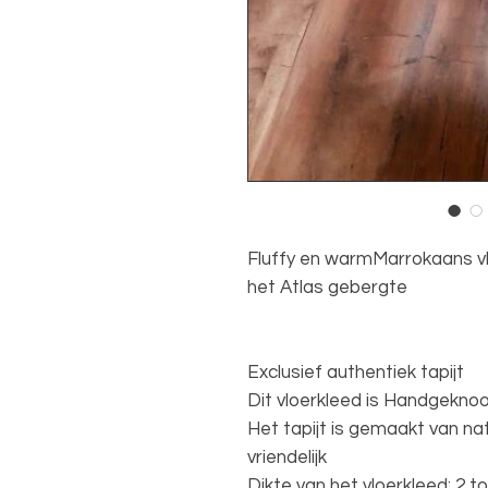
Fluffy en warmMarrokaans v
het Atlas gebergte
Exclusief authentiek tapijt
Dit vloerkleed is Handgeknoo
Het tapijt is gemaakt van natu
vriendelijk
Dikte van het vloerkleed: 2 t