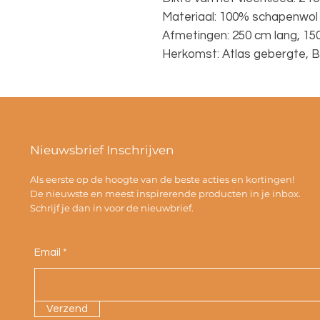
Materiaal: 100% schapenwol
Afmetingen: 250 cm lang, 15
Herkomst: Atlas gebergte, 
Nieuwsbrief Inschrijven
Als eerste op de hoogte van de beste acties en kortingen!
De nieuwste en meest inspirerende producten in je inbox.
Schrijf je dan in voor de nieuwbrief.
Email
Verzend