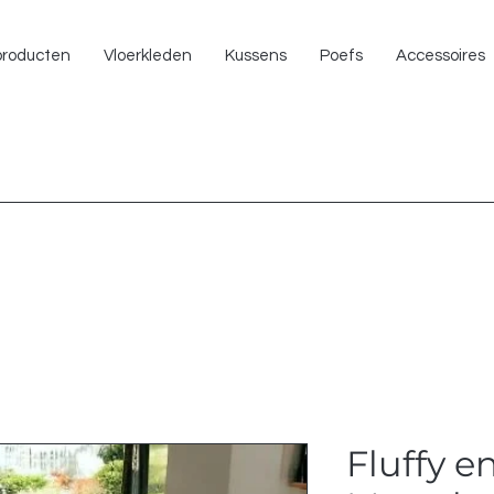
NU 
 producten
Vloerkleden
Kussens
Poefs
Accessoires
Fluffy 