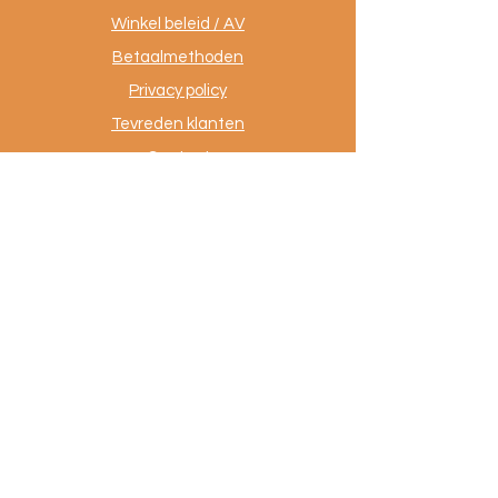
Winkel beleid / AV
Betaalmethoden
Privacy policy
Tevreden klanten
Contact
.
AuthentiekeVloerkleden.nl