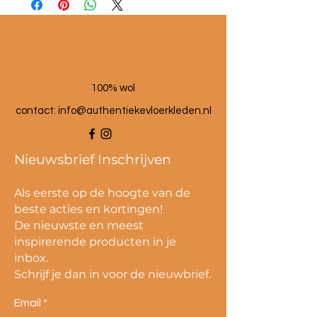
100% wol
contact:
info@authentiekevloerkleden.nl
Nieuwsbrief Inschrijven
Als eerste op de hoogte van de
beste acties en kortingen!
De nieuwste en meest
inspirerende producten in je
inbox.
Schrijf je dan in voor de nieuwbrief.
Email