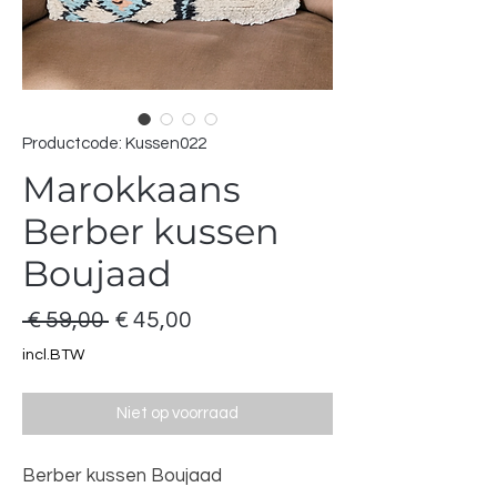
Productcode: Kussen022
Marokkaans
Berber kussen
Boujaad
Normale
Verkoopprijs
 € 59,00 
€ 45,00
prijs
incl.BTW
Niet op voorraad
Berber kussen Boujaad