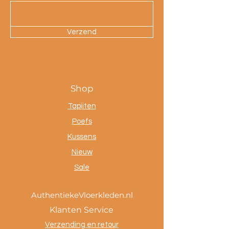
Verzend
Shop
Tapijten
Poefs
Kussens
Nieuw
Sale
AuthentiekeVloerkleden.nl
Klanten Service
Verzending en retour