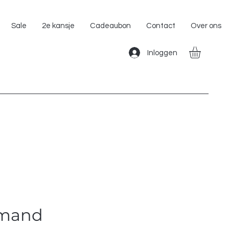
Gratis Verzending binnen Nederland!!
Sale
2e kansje
Cadeaubon
Contact
Over ons
Inloggen
 mand