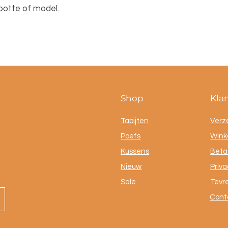
rootte of model.
Shop
Kla
Tapijten
Verz
Poefs
Winke
Kussens
Beta
Nieuw
Priva
Sale
Tevr
Cont