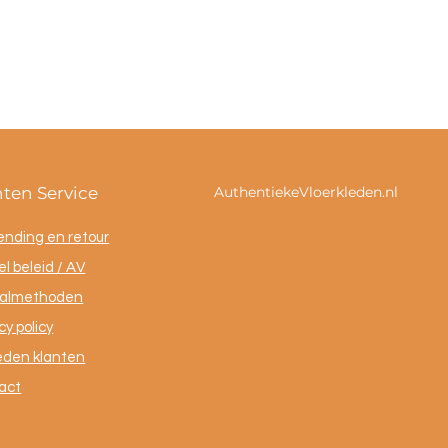
nten Service
AuthentiekeVloerkleden.nl
ending en retour
l beleid / AV
almethoden
cy policy
eden klanten
act