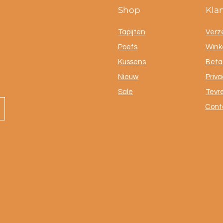
Shop
Kla
Tapijten
Verz
Poefs
Winke
Kussens
Beta
Nieuw
Priva
Sale
Tevr
Cont