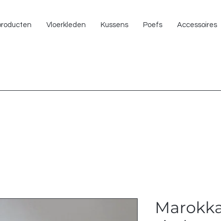
NU 
 producten
Vloerkleden
Kussens
Poefs
Accessoires
Marokka