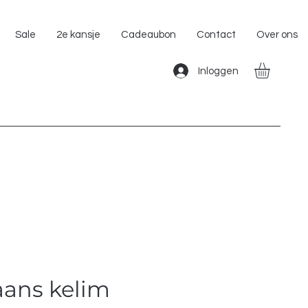
Gratis Verzending binnen Nederland!!
Sale
2e kansje
Cadeaubon
Contact
Over ons
Inloggen
ans kelim