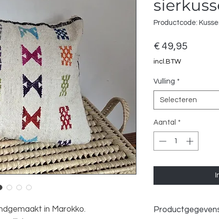
sierkus
Productcode: Kuss
Prijs
€ 49,95
incl.BTW
Vulling
*
Selecteren
Aantal
*
I
ndgemaakt in Marokko.
Productgegeven