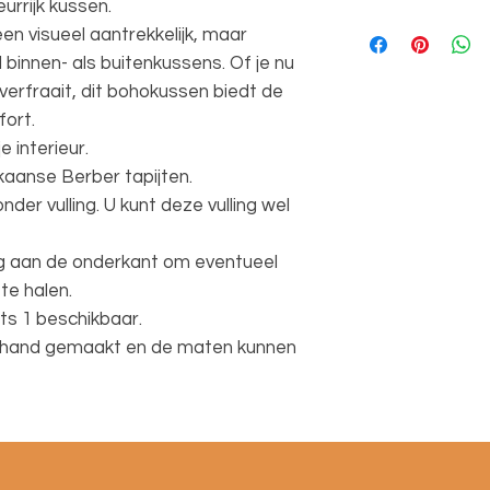
eurrijk kussen.
Afmetingen ca. 40
en visueel aantrekkelijk, maar
100% wol
l binnen- als buitenkussens. Of je nu
verfraait, dit bohokussen biedt de
fort.
 interieur.
aanse Berber tapijten.
der vulling. U kunt deze vulling wel
zig aan de onderkant om eventueel
 te halen.
hts 1 beschikbaar.
de hand gemaakt en de maten kunnen