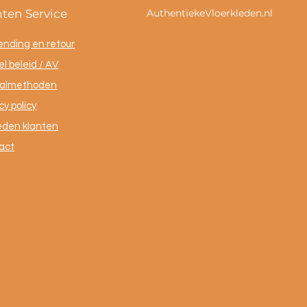
nten Service
AuthentiekeVloerkleden.nl
ending en retour
l beleid / AV
almethoden
cy policy
eden klanten
act