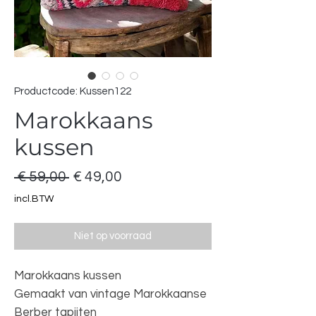
Productcode: Kussen122
Marokkaans
kussen
Normale
Verkoopprijs
 € 59,00 
€ 49,00
prijs
incl.BTW
Niet op voorraad
Marokkaans kussen
Gemaakt van vintage Marokkaanse
Berber tapijten