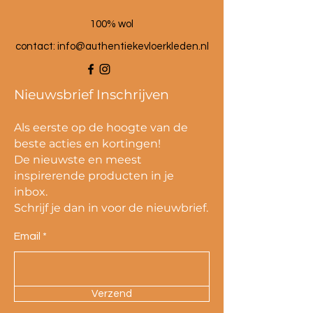
100% wol
contact:
info@authentiekevloerkleden.nl
Nieuwsbrief Inschrijven
Als eerste op de hoogte van de
beste acties en kortingen!
De nieuwste en meest
inspirerende producten in je
inbox.
Schrijf je dan in voor de nieuwbrief.
Email
Verzend