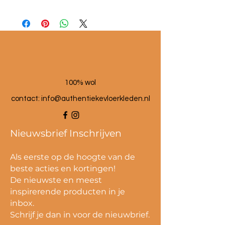
Afmetingen ca. 45x50cm
100% wol
100% wol
contact:
info@authentiekevloerkleden.nl
Nieuwsbrief Inschrijven
Als eerste op de hoogte van de
beste acties en kortingen!
De nieuwste en meest
inspirerende producten in je
inbox.
Schrijf je dan in voor de nieuwbrief.