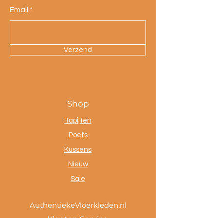
Email
Verzend
Shop
Tapijten
Poefs
Kussens
Nieuw
Sale
AuthentiekeVloerkleden.nl