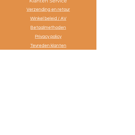
Klanten Service
Verzending en retour
Winkel beleid / AV
Betaalmethoden
Privacy policy
Tevreden klanten
Contact
.
AuthentiekeVloerkleden.nl