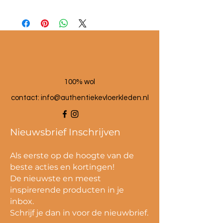
Afmetingen ca. 40x60cm
100% wol
contact:
info@authentiekevloerkleden.nl
Nieuwsbrief Inschrijven
Als eerste op de hoogte van de
beste acties en kortingen!
De nieuwste en meest
inspirerende producten in je
inbox.
Schrijf je dan in voor de nieuwbrief.