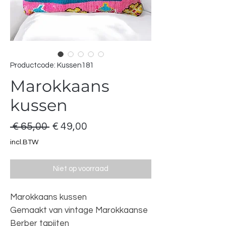
Productcode: Kussen181
Marokkaans
kussen
Normale
Verkoopprijs
 € 65,00 
€ 49,00
prijs
incl.BTW
Niet op voorraad
Marokkaans kussen
Gemaakt van vintage Marokkaanse
Berber tapijten