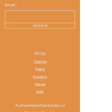
Email
Verzend
Shop
Tapijten
Poefs
Kussens
Nieuw
Sale
AuthentiekeVloerkleden.nl