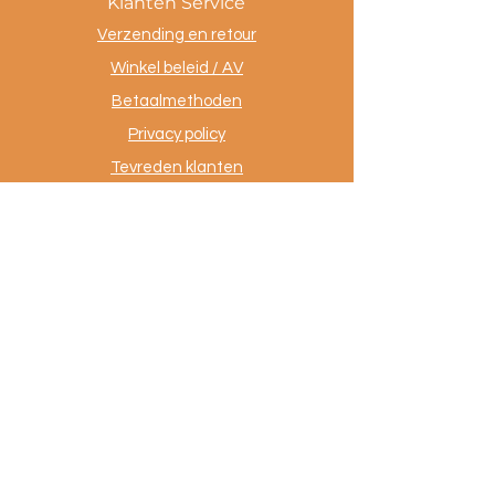
Klanten Service
Verzending en retour
Winkel beleid / AV
Betaalmethoden
Privacy policy
Tevreden klanten
Contact
.
AuthentiekeVloerkleden.nl