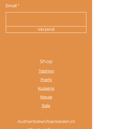
Email
Verzend
Shop
Tapijten
Poefs
Kussens
Nieuw
Sale
AuthentiekeVloerkleden.nl