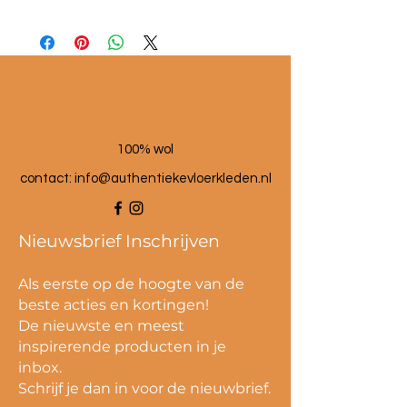
Afmetingen ca. 40x60cm
100% wol
100% wol
contact:
info@authentiekevloerkleden.nl
Nieuwsbrief Inschrijven
Als eerste op de hoogte van de
beste acties en kortingen!
De nieuwste en meest
inspirerende producten in je
inbox.
Schrijf je dan in voor de nieuwbrief.