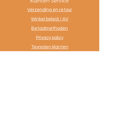
Klanten Service
Verzending en retour
Winkel beleid / AV
Betaalmethoden
Privacy policy
Tevreden klanten
Contact
.
AuthentiekeVloerkleden.nl