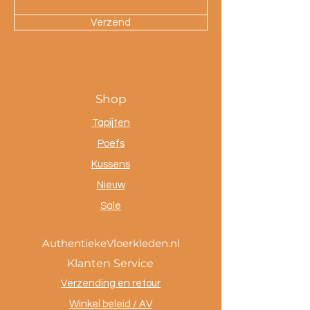
Verzend
Shop
Tapijten
Poefs
Kussens
Nieuw
Sale
AuthentiekeVloerkleden.nl
Klanten Service
Verzending en retour
Winkel beleid / AV