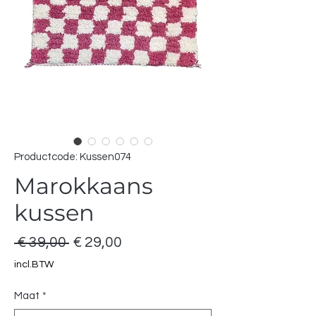
Productcode: Kussen074
Marokkaans
kussen
Normale
Verkoopprijs
 € 39,00 
€ 29,00
prijs
incl.BTW
Maat
*