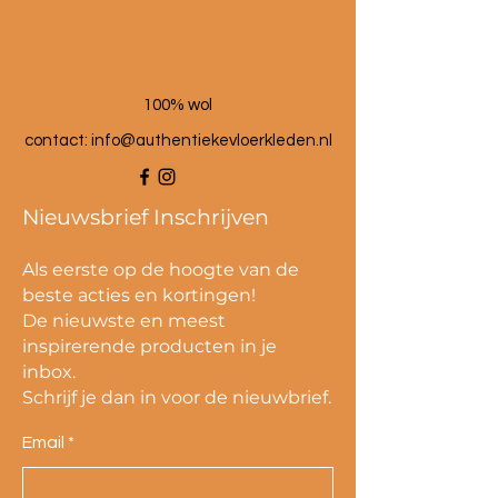
100% wol
contact:
info@authentiekevloerkleden.nl
Nieuwsbrief Inschrijven
Als eerste op de hoogte van de
beste acties en kortingen!
De nieuwste en meest
inspirerende producten in je
inbox.
Schrijf je dan in voor de nieuwbrief.
Email