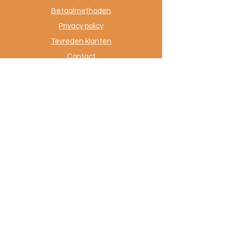
Betaalmethoden
Privacy policy
Tevreden klanten
Contact
.
AuthentiekeVloerkleden.nl