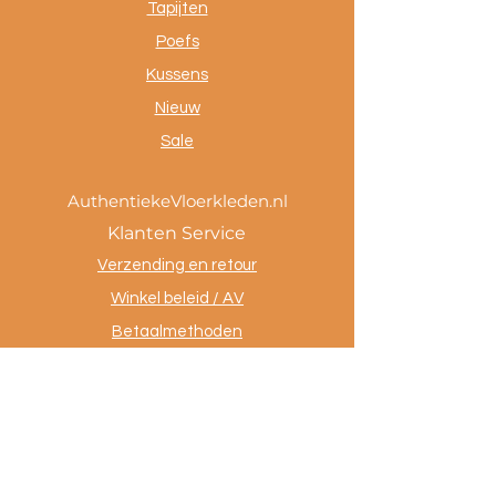
Tapijten
Poefs
Kussens
Nieuw
Sale
AuthentiekeVloerkleden.nl
Klanten Service
Verzending en retour
Winkel beleid / AV
Betaalmethoden
Privacy policy
Tevreden klanten
Contact
.