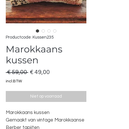
Productcode: Kussen235
Marokkaans
kussen
Normale
Verkoopprijs
 € 59,00 
€ 49,00
prijs
incl.BTW
Niet op voorraad
Marokkaans kussen
Gemaakt van vintage Marokkaanse
Berber tapijten