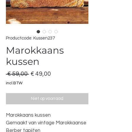
Productcode: Kussen237
Marokkaans
kussen
Normale
Verkoopprijs
 € 59,00 
€ 49,00
prijs
incl.BTW
Niet op voorraad
Marokkaans kussen
Gemaakt van vintage Marokkaanse
Berber tapijten