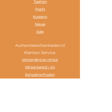
Tapijten
Poefs
Kussens
Nieuw
Sale
AuthentiekeVloerkleden.nl
Klanten Service
Verzending en retour
Winkel beleid / AV
Betaalmethoden
Privacy policy
Tevreden klanten
Contact
.