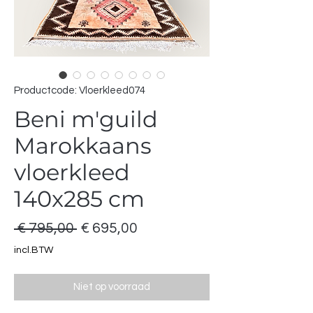
Productcode: Vloerkleed074
Beni m'guild
Marokkaans
vloerkleed
140x285 cm
Normale
Verkoopprijs
 € 795,00 
€ 695,00
prijs
incl.BTW
Niet op voorraad