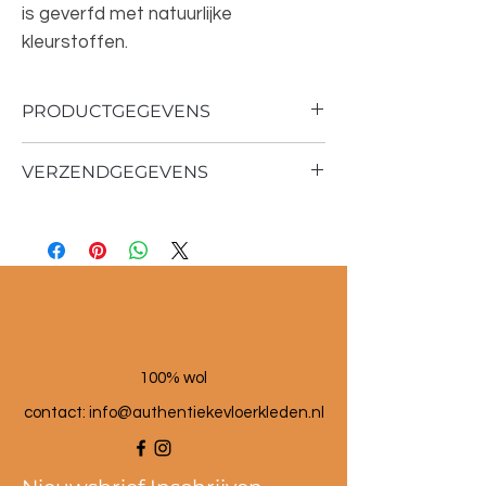
is geverfd met natuurlijke
kleurstoffen.
PRODUCTGEGEVENS
VERZENDGEGEVENS
Materiaal: 100% schapenwol
Vintage vloerkleed
Verzend tijd 1 - 3 werkdagen
190x366 cm
100% wol
contact:
info@authentiekevloerkleden.nl