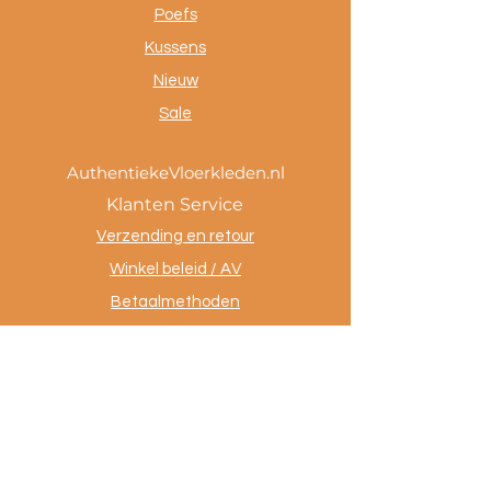
Poefs
Kussens
Nieuw
Sale
AuthentiekeVloerkleden.nl
Klanten Service
Verzending en retour
Winkel beleid / AV
Betaalmethoden
Privacy policy
Tevreden klanten
Contact
.