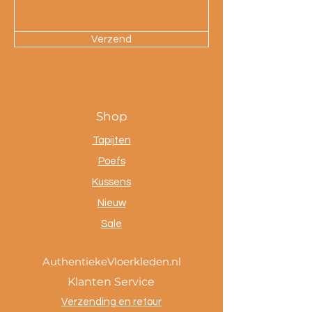
Verzend
Shop
Tapijten
Poefs
Kussens
Nieuw
Sale
AuthentiekeVloerkleden.nl
Klanten Service
Verzending en retour