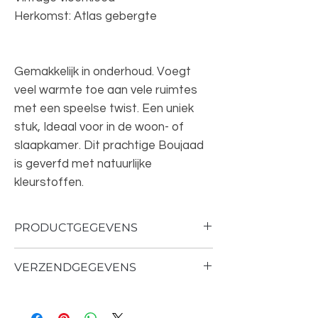
Herkomst: Atlas gebergte
Gemakkelijk in onderhoud. Voegt
veel warmte toe aan vele ruimtes
met een speelse twist. Een uniek
stuk, Ideaal voor in de woon- of
slaapkamer. Dit prachtige Boujaad
is geverfd met natuurlijke
kleurstoffen.
PRODUCTGEGEVENS
VERZENDGEGEVENS
Materiaal: 100% schapenwol
Vintage vloerkleed
Verzend tijd 1 - 3 werkdagen
164x367 cm