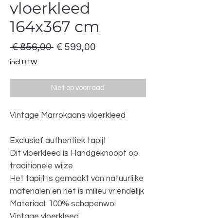
vloerkleed
164x367 cm
Normale
Verkoopprijs
 € 856,00 
€ 599,00
prijs
incl.BTW
Niet op voorraad
Vintage Marrokaans vloerkleed
Exclusief authentiek tapijt
Dit vloerkleed is Handgeknoopt op
traditionele wijze
Het tapijt is gemaakt van natuurlijke
materialen en het is milieu vriendelijk
Materiaal: 100% schapenwol
Vintage vloerkleed