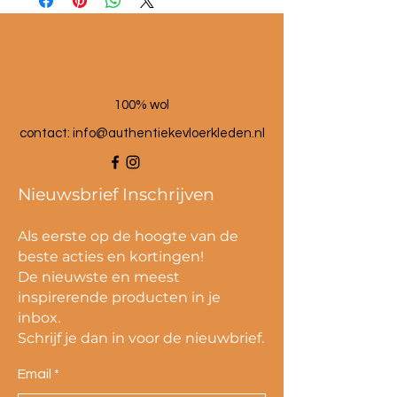
100% wol
contact:
info@authentiekevloerkleden.nl
Nieuwsbrief Inschrijven
Als eerste op de hoogte van de
beste acties en kortingen!
De nieuwste en meest
inspirerende producten in je
inbox.
Schrijf je dan in voor de nieuwbrief.
Email