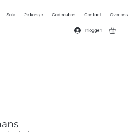
Gratis Verzending binnen Nederland!!
Sale
2e kansje
Cadeaubon
Contact
Over ons
Inloggen
aans