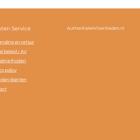
nten Service
AuthentiekeVloerkleden.nl
ending en retour
l beleid / AV
almethoden
cy policy
eden klanten
act