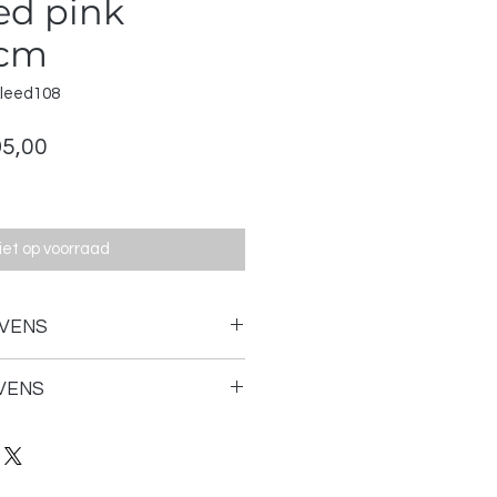
ed pink
 cm
kleed108
male
Verkoopprijs
95,00
iet op voorraad
VENS
VENS
hapenwol
werkdagen