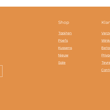
Shop
Kla
Tapijten
Verz
Poefs
Winke
Kussens
Beta
Nieuw
Priva
Sale
Tevr
Cont