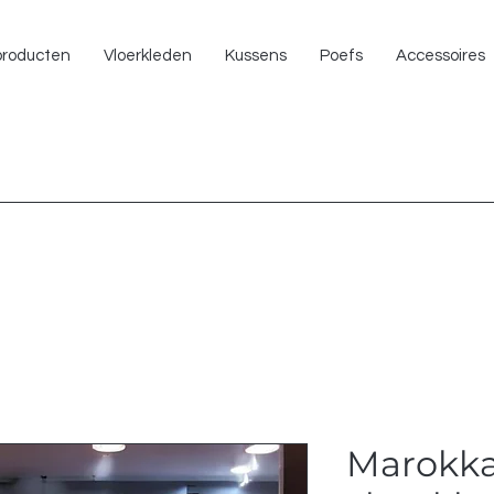
NU 
 producten
Vloerkleden
Kussens
Poefs
Accessoires
Marokk