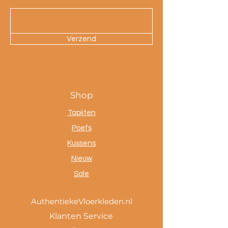
Verzend
Shop
Tapijten
Poefs
Kussens
Nieuw
Sale
AuthentiekeVloerkleden.nl
Klanten Service