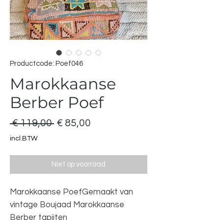
Productcode: Poef046
Marokkaanse
Berber Poef
Normale
Verkoopprijs
 € 119,00 
€ 85,00
prijs
incl.BTW
Niet op voorraad
Marokkaanse PoefGemaakt van
vintage Boujaad Marokkaanse
Berber tapijten