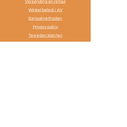
Verzending en retour
Winkel beleid / AV
Betaalmethoden
Privacy policy
Tevreden klanten
Contact
.
AuthentiekeVloerkleden.nl