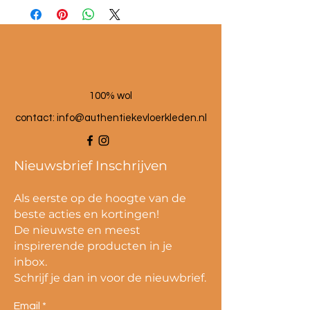
Maat poef: 60x60x25 cm
100% wol
contact:
info@authentiekevloerkleden.nl
Nieuwsbrief Inschrijven
Als eerste op de hoogte van de
beste acties en kortingen!
De nieuwste en meest
inspirerende producten in je
inbox.
Schrijf je dan in voor de nieuwbrief.
Email