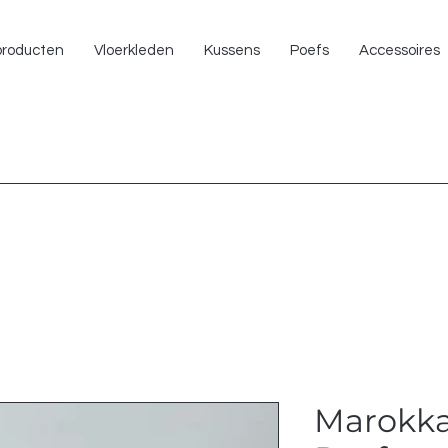
NU 
 producten
Vloerkleden
Kussens
Poefs
Accessoires
Marokka