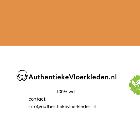
AuthentiekeVloerkleden.nl
100% wol
contact:
info@authentiekevloerkleden.nl