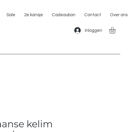
Gratis Verzending binnen Nederland!!
Sale
2e kansje
Cadeaubon
Contact
Over ons
Inloggen
anse kelim