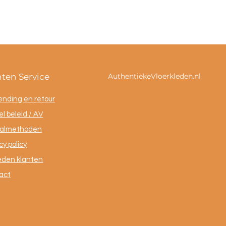
nten Service
AuthentiekeVloerkleden.nl
ending en retour
l beleid / AV
almethoden
cy policy
eden klanten
act