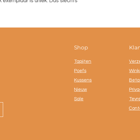
 exemplaar is uniek. Dus slechts
Shop
Kla
Tapijten
Verz
Poefs
Winke
Kussens
Beta
Nieuw
Priva
Sale
Tevr
Cont