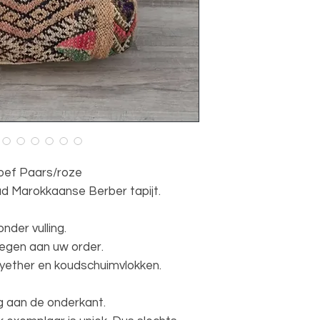
oef Paars/roze
d Marokkaanse Berber tapijt.
der vulling.
oegen aan uw order.
olyether en koudschuimvlokken.
ig aan de onderkant.