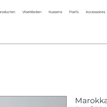
NU 
 producten
Vloerkleden
Kussens
Poefs
Accessoires
Marokka