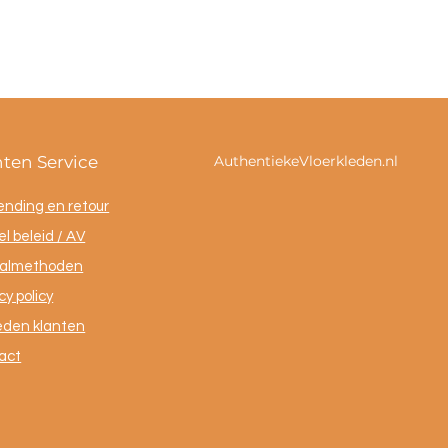
nten Service
AuthentiekeVloerkleden.nl
ending en retour
l beleid / AV
almethoden
cy policy
eden klanten
act