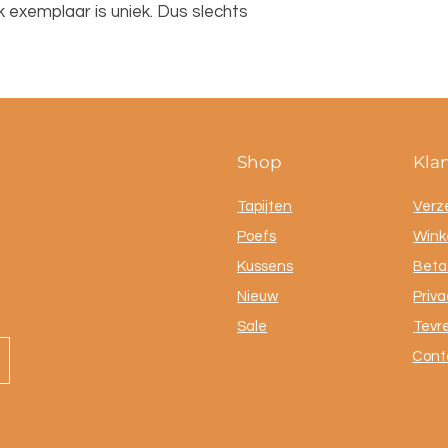
 exemplaar is uniek. Dus slechts
Shop
Kla
Tapijten
Verz
Poefs
Winke
Kussens
Beta
Nieuw
Priva
Sale
Tevr
Cont