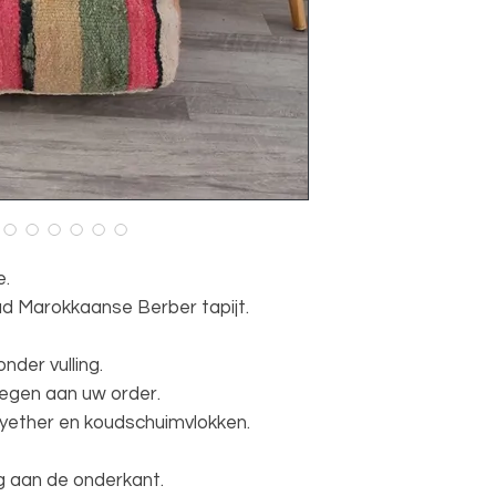
e.
d Marokkaanse Berber tapijt.
der vulling.
oegen aan uw order.
olyether en koudschuimvlokken.
ig aan de onderkant.