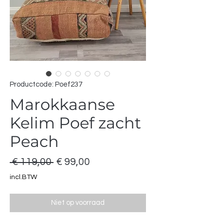
Productcode: Poef237
Marokkaanse
Kelim Poef zacht
Peach
Normale
Verkoopprijs
 € 119,00 
€ 99,00
prijs
incl.BTW
Niet op voorraad