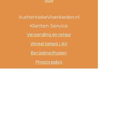
Sale
AuthentiekeVloerkleden.nl
Klanten Service
Verzending en retour
Winkel beleid / AV
Betaalmethoden
Privacy policy
Tevreden klanten
Contact
.