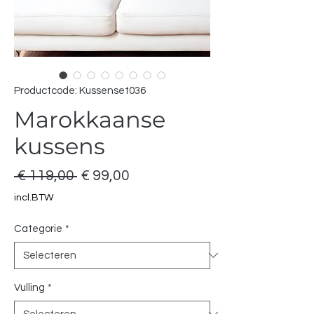
Productcode: Kussenset036
Marokkaanse
kussens
Normale
Verkoopprijs
 € 119,00 
€ 99,00
prijs
incl.BTW
Categorie
*
Vulling
*