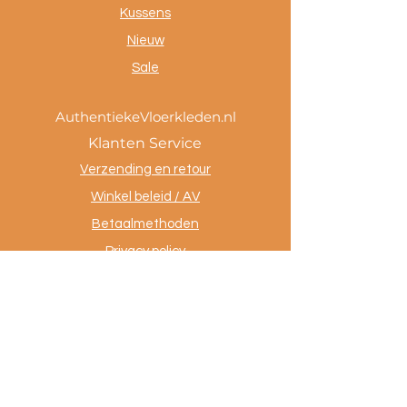
Kussens
Nieuw
Sale
AuthentiekeVloerkleden.nl
Klanten Service
Verzending en retour
Winkel beleid / AV
Betaalmethoden
Privacy policy
Tevreden klanten
Contact
.