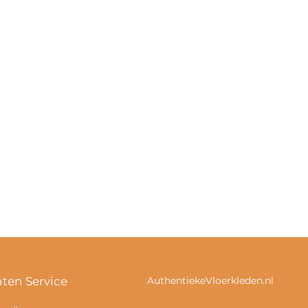
nten Service
AuthentiekeVloerkleden.nl