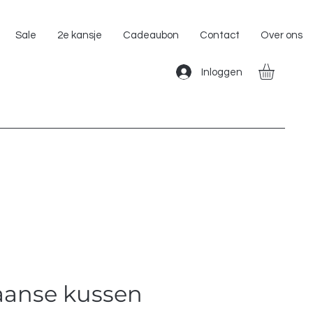
Gratis Verzending binnen Nederland!!
Sale
2e kansje
Cadeaubon
Contact
Over ons
Inloggen
anse kussen