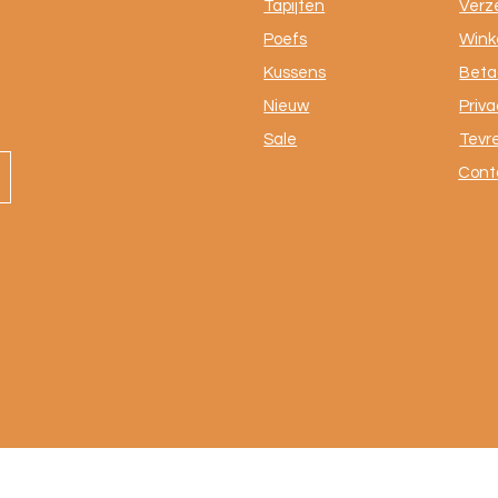
Tapijten
Verz
Poefs
Winke
Kussens
Beta
Nieuw
Priva
Sale
Tevr
Cont