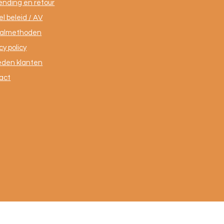
ending en retour
l beleid / AV
almethoden
cy policy
eden klanten
act