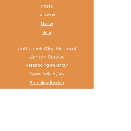
Poefs
Kussens
Nieuw
Sale
AuthentiekeVloerkleden.nl
Klanten Service
Verzending en retour
Winkel beleid / AV
Betaalmethoden
Privacy policy
Tevreden klanten
Contact
.