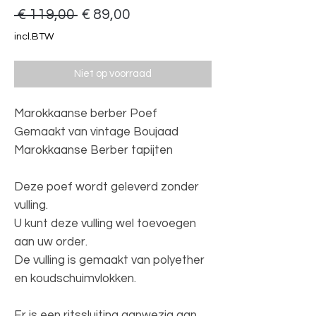
Normale
Verkoopprijs
 € 119,00 
€ 89,00
prijs
incl.BTW
Niet op voorraad
Marokkaanse berber Poef
Gemaakt van vintage Boujaad
Marokkaanse Berber tapijten
Deze poef wordt geleverd zonder
vulling.
U kunt deze vulling wel toevoegen
aan uw order.
De vulling is gemaakt van polyether
en koudschuimvlokken.
Er is een ritssluiting aanwezig aan