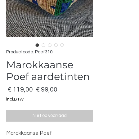
Productcode: Poef310
Marokkaanse
Poef aardetinten
Normale
Verkoopprijs
 € 119,00 
€ 99,00
prijs
incl.BTW
Niet op voorraad
Marokkaanse Poef