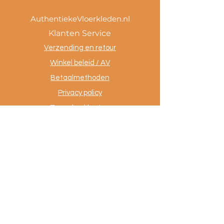
AuthentiekeVloerkleden.nl
Klanten Service
Verzending en retour
Winkel beleid / AV
Betaalmethoden
Privacy policy
Tevreden klanten
Contact
.