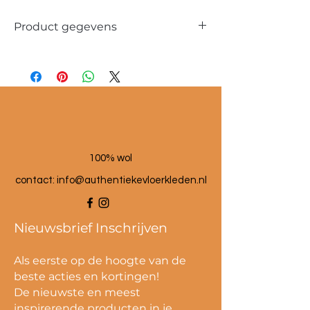
Product gegevens
Materiaal: 100 % wol
Maat poef: 60x60x25 cm
100% wol
contact:
info@authentiekevloerkleden.nl
Nieuwsbrief Inschrijven
Als eerste op de hoogte van de
beste acties en kortingen!
De nieuwste en meest
inspirerende producten in je