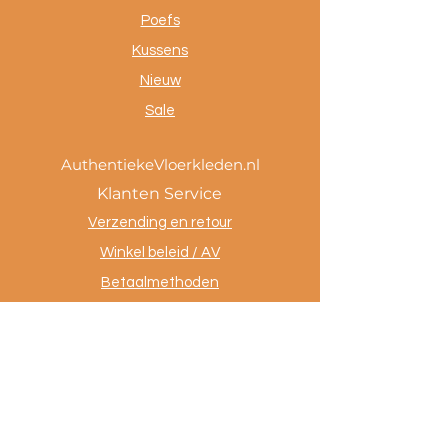
Poefs
Kussens
Nieuw
Sale
AuthentiekeVloerkleden.nl
Klanten Service
Verzending en retour
Winkel beleid / AV
Betaalmethoden
Privacy policy
Tevreden klanten
Contact
.