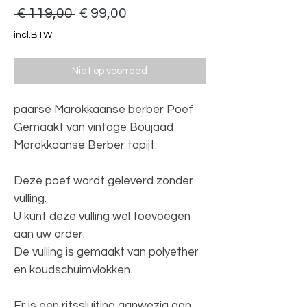
Normale
Verkoopprijs
 € 119,00 
€ 99,00
prijs
incl.BTW
Niet op voorraad
paarse Marokkaanse berber Poef
Gemaakt van vintage Boujaad
Marokkaanse Berber tapijt.
Deze poef wordt geleverd zonder
vulling.
U kunt deze vulling wel toevoegen
aan uw order.
De vulling is gemaakt van polyether
en koudschuimvlokken.
Er is een ritssluiting aanwezig aan