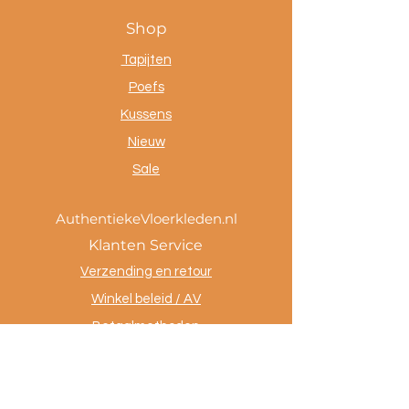
Shop
Tapijten
Poefs
Kussens
Nieuw
Sale
AuthentiekeVloerkleden.nl
Klanten Service
Verzending en retour
Winkel beleid / AV
Betaalmethoden
Privacy policy
Tevreden klanten
Contact