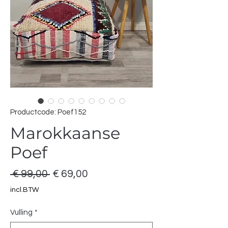
Productcode: Poef152
Marokkaanse
Poef
Normale
Verkoopprijs
 € 99,00 
€ 69,00
prijs
incl.BTW
Vulling
*